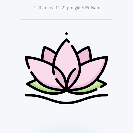
7 -11 am và 14-21 pm giờ Việt Nam