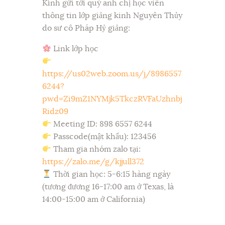
Kính gửi tới quý anh chị học viên
thông tin lớp giảng kinh Nguyên Thủy
do sư cô Pháp Hỷ giảng:
Link lớp học
https://us02web.zoom.us/j/8986557
6244?
pwd=Zi9mZ1NYMjk5TkczRVFaUzhnbj
Ridz09
Meeting ID: 898 6557 6244
Passcode(mật khẩu): 123456
Tham gia nhóm zalo tại:
https://zalo.me/g/kjjull372
Thời gian học: 5-6:15 hàng ngày
(tương đương 16-17:00 am ở Texas, là
14:00-15:00 am ở California)