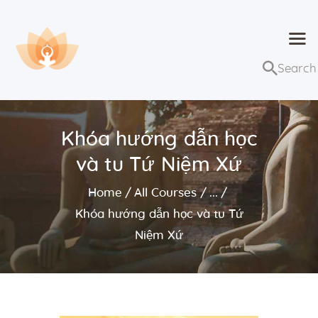
Dhammaduta
Nơi tập hợp thông điệp của Pháp Phật
Trang chủ
Bài giảng
Khóa hướng dẫn học
Lớp học và sự kiện
và tu Tứ Niệm Xứ
Về Dhammaduta
Home
All Courses
...
Khóa hướng dẫn học và tu Tứ
Niệm Xứ