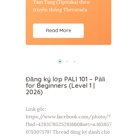
Tam Tạng (Tipitaka) theo
truyền thống Theravada
Read More
Đăng ký lớp PALI 101 – Pāli
for Beginners (Level 1 |
2026)
Link gốc:
https://www.facebook.com/photo/?
fbid=4283178525281660&set=a.163857
0753075797 Thread đăng ký dành cho