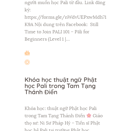
người muốn học Pali từ đầu. Link đăng
ký:
https://forms.gle/nWdvUEPxwMdh71
K9A Nội dung trên Facebook: Still
Time to Join PALI 101 – Pāli for
Beginners (Level 1 |…
Khóa học thuật ngữ Phật
học Pali trong Tam Tạng
Thánh Điển
Khóa học: thuật ngữ Phật học Pali
trong Tam Tạng Thánh Điển
Giáo
thọ sư: Ni Sư Pháp Hỷ – Tiến sĩ Phật
học hệ Pali tại trường Phật học