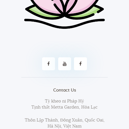
Contact Us
Tỳ kheo ni Pháp Hỷ
Tịnh thất Metta Garden, Hòa Lạc
Thôn Lập Thành, Đông Xuân, Quốc Oai,
Hà Nội, Việt Nam