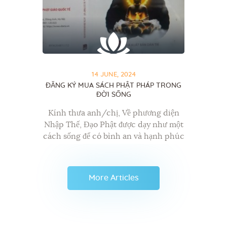
14 JUNE, 2024
ĐĂNG KÝ MUA SÁCH PHẬT PHÁP TRONG
ĐỜI SỐNG
Kính thưa anh/chị, Về phương diện
Nhập Thế, Đạo Phật được dạy như một
cách sống để có bình an và hạnh phúc
cho tất cả mọi người và mọi loài, dùng
chìa khóa “chính…
More Articles