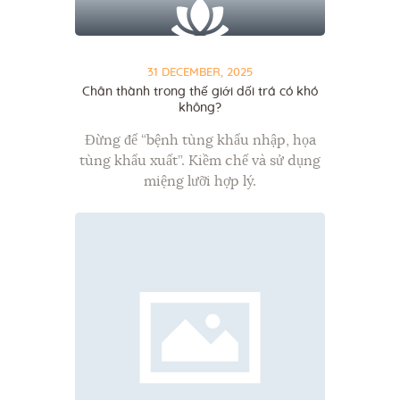
31 DECEMBER, 2025
Chân thành trong thế giới dối trá có khó
không?
Đừng để “bệnh tùng khẩu nhập, họa
tùng khẩu xuất”. Kiềm chế và sử dụng
miệng lưỡi hợp lý.
Người ta thường nói rằng công cụ
mạnh mẽ nhất cho sức khỏe thể chất
là cái nĩa (hoặc thìa), vì những lựa
chọn bạn đưa ra với nó sẽ quyết định
những điều tốt hay xấu bạn đưa vào cơ
thể mình.
Tương tự như vậy, có lẽ công cụ mạnh
mẽ nhất cho sức khỏe tinh thần của
bạn – và chắc chắn là cho sức khỏe
của các mối quan hệ – chính là chiếc