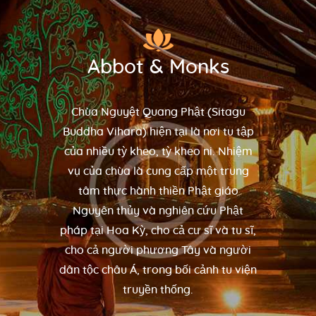
Abbot & Monks
Chùa Nguyệt Quang Phật (Sitagu
Buddha Vihara) hiện tại là nơi tu tập
của nhiều tỳ kheo, tỳ kheo ni. Nhiệm
vụ của chùa là cung cấp một trung
tâm thực hành thiền Phật giáo
Nguyên thủy và nghiên cứu Phật
pháp tại Hoa Kỳ, cho cả cư sĩ và tu sĩ,
cho cả người phương Tây và người
dân tộc châu Á, trong bối cảnh tu viện
truyền thống.