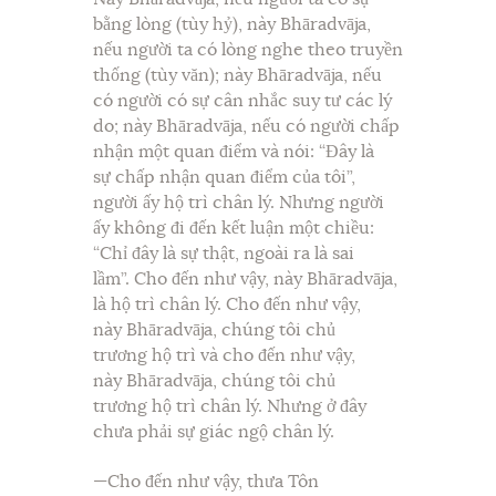
bằng lòng (tùy hỷ), này Bhāradvāja,
nếu người ta có lòng nghe theo truyền
thống (tùy văn); này Bhāradvāja, nếu
có người có sự cân nhắc suy tư các lý
do; này Bhāradvāja, nếu có người chấp
nhận một quan điểm và nói: “Đây là
sự chấp nhận quan điểm của tôi”,
người ấy hộ trì chân lý. Nhưng người
ấy không đi đến kết luận một chiều:
“Chỉ đây là sự thật, ngoài ra là sai
lầm”. Cho đến như vậy, này Bhāradvāja,
là hộ trì chân lý. Cho đến như vậy,
này Bhāradvāja, chúng tôi chủ
trương hộ trì và cho đến như vậy,
này Bhāradvāja, chúng tôi chủ
trương hộ trì chân lý. Nhưng ở đây
chưa phải sự giác ngộ chân lý.
—Cho đến như vậy, thưa Tôn