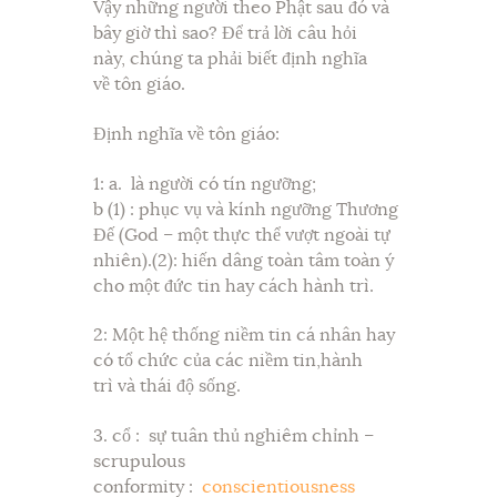
Vậy những người theo Phật sau đó và
bây giờ thì sao? Để trả lời câu hỏi
này, chúng ta phải biết định nghĩa
về tôn giáo.
Định nghĩa về tôn giáo:
1: a. là người có tín ngưỡng;
b (1) : phục vụ và kính ngưỡng Thương
Đế (God – một thực thể vượt ngoài tự
nhiên).(2): hiến dâng toàn tâm toàn ý
cho một đức tin hay cách hành trì.
2: Một hệ thống niềm tin cá nhân hay
có tổ chức của các niềm tin,hành
trì và thái độ sống.
3. cổ : sự tuân thủ nghiêm chỉnh –
scrupulous
conformity :
conscientiousness