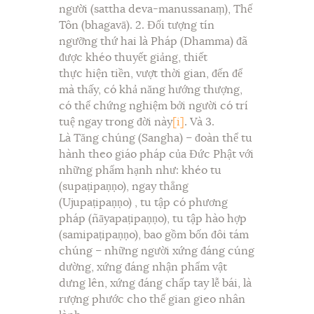
người (sattha deva-manussanaṃ), Thế
Tôn (bhagavā). 2. Đối tượng tín
ngưỡng thứ hai là Pháp (Dhamma) đã
được khéo thuyết giảng, thiết
thực hiện tiền, vượt thời gian, đến để
mà thấy, có khả năng hướng thượng,
có thể chứng nghiệm bởi người có trí
tuệ ngay trong đời này
[i]
. Và 3.
Là Tăng chúng (Sangha) – đoàn thể tu
hành theo giáo pháp của Đức Phật với
những phẩm hạnh như: khéo tu
(supaṭipaṇṇo), ngay thẳng
(Ujupaṭipaṇṇo) , tu tập có phương
pháp (ñāyapaṭipaṇṇo), tu tập hào hợp
(samipaṭipaṇṇo), bao gồm bốn đôi tám
chúng – những người xứng đáng cúng
dường, xứng đáng nhận phẩm vật
dưng lên, xứng đáng chấp tay lễ bái, là
rượng phước cho thế gian gieo nhân