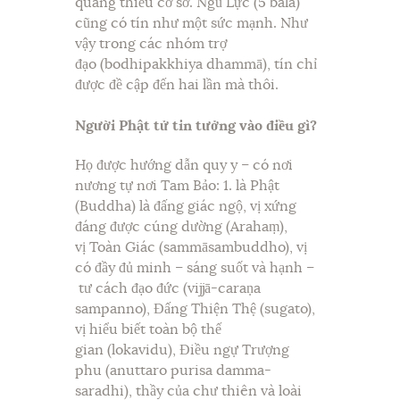
quáng thiếu cơ sở. Ngũ Lực (5 bala)
cũng có tín như một sức mạnh. Như
vậy trong các nhóm trợ
đạo (bodhipakkhiya dhammā), tín chỉ
được đề cập đến hai lần mà thôi.
Người Phật tử tin tưởng vào điều gì?
Họ được hướng dẫn quy y – có nơi
nương tự nơi Tam Bảo: 1. là Phật
(Buddha) là đấng giác ngộ, vị xứng
đáng được cúng dường (Arahaṃ),
vị Toàn Giác (sammāsambuddho), vị
có đầy đủ minh – sáng suốt và hạnh –
tư cách đạo đức (vijjā-caraṇa
sampanno), Đấng Thiện Thệ (sugato),
vị hiểu biết toàn bộ thế
gian (lokavidu), Điều ngự Trượng
phu (anuttaro purisa damma-
saradhi), thầy của chư thiên và loài