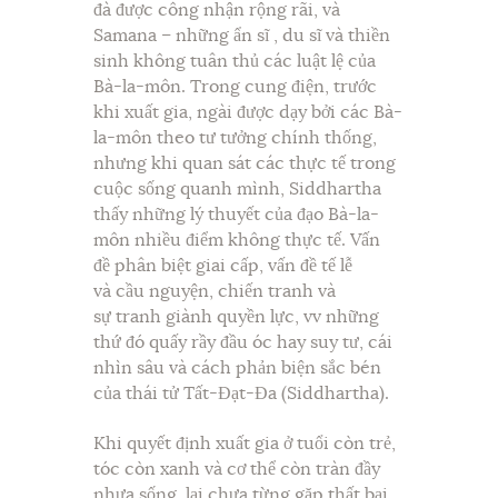
đà được công nhận rộng rãi, và
Samana – những ẩn sĩ , du sĩ và thiền
sinh không tuân thủ các luật lệ của
Bà-la-môn. Trong cung điện, trước
khi xuất gia, ngài được dạy bởi các Bà-
la-môn theo tư tưởng chính thống,
nhưng khi quan sát các thực tế trong
cuộc sống quanh mình, Siddhartha
thấy những lý thuyết của đạo Bà-la-
môn nhiều điểm không thực tế. Vấn
đề phân biệt giai cấp, vấn đề tế lễ
và cầu nguyện, chiến tranh và
sự tranh giành quyền lực, vv những
thứ đó quấy rầy đầu óc hay suy tư, cái
nhìn sâu và cách phản biện sắc bén
của thái tử Tất-Đạt-Đa (Siddhartha).
Khi quyết định xuất gia ở tuổi còn trẻ,
tóc còn xanh và cơ thể còn tràn đầy
nhựa sống, lại chưa từng gặp thất bại