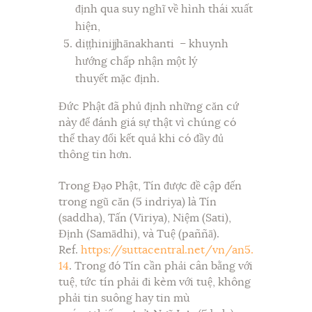
định qua suy nghĩ về hình thái xuất
hiện,
diṭṭhinijjhānakhanti – khuynh
hướng chấp nhận một lý
thuyết mặc định.
Đức Phật đã phủ định những căn cứ
này để đánh giá sự thật vì chúng có
thể thay đổi kết quả khi có đầy đủ
thông tin hơn.
Trong Đạo Phật, Tín được đề cập đến
trong ngũ căn (5 indriya) là Tín
(saddha), Tấn (Viriya), Niệm (Sati),
Định (Samādhi), và Tuệ (paññā).
Ref.
https://suttacentral.net/vn/an5.
14
. Trong đó Tín cần phải cân bằng với
tuệ, tức tín phải đi kèm với tuệ, không
phải tin suông hay tin mù