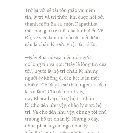
Trở lại với đề tài tôn giáo và niềm
tin, lý trí và tri thức, khi được hỏi bởi
thanh niên Bà-la-môn Kapathika-
một học giả trẻ tuổi của kinh điển Vệ
Đà, về việc làm thế nào để biết được
đâu là chân lý, Đức Phật đã trả lời:
—Này Bhāradvāja, nếu có người
có lòng tin và nói: “Đây là lòng tin của
tôi”, người ấy hộ trì chân lý, nhưng
người ấy không đi đến kết luận một
chiều: “Chỉ đây là sự thật, ngoài ra đều
là sai lầm”. Cho đến như vậy,
này Bhāradvāja, là sự hộ trì chân
lý. Cho đến như vậy, chân lý được hộ
trì. Và cho đến như vậy, chúng tôi chủ
trương hộ trì chân lý. Nhưng ở đây,
chưa phải là giác ngộ chân lý.
Này Bhāradvāja, nếu người ta có sự