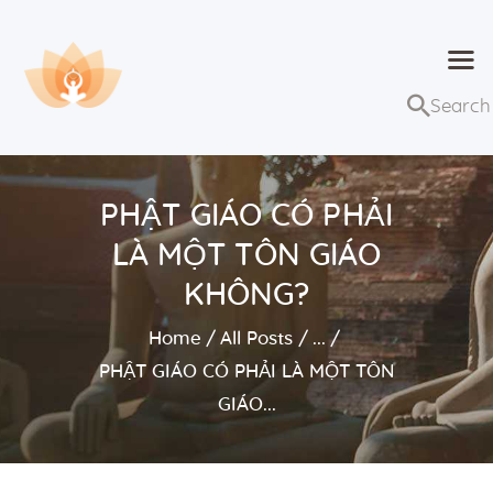
Dhammaduta
Nơi tập hợp thông điệp của Pháp Phật
Trang chủ
Bài giảng
PHẬT GIÁO CÓ PHẢI
Lớp học và sự kiện
LÀ MỘT TÔN GIÁO
Về Dhammaduta
KHÔNG?
Home
All Posts
...
PHẬT GIÁO CÓ PHẢI LÀ MỘT TÔN
GIÁO...