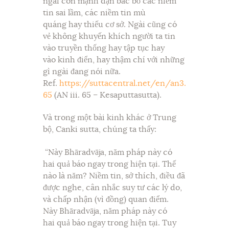
ngài còn mạnh dạn bác bỏ các niềm
tin sai lầm, các niềm tin mù
quáng hay thiếu cơ sở. Ngài cũng có
vẻ không khuyến khích người ta tin
vào truyền thống hay tập tục hay
vào kinh điển, hay thậm chí với những
gì ngài đang nói nữa.
Ref.
https://suttacentral.net/en/an3.
65
(AN iii. 65 – Kesaputtasutta).
Và trong một bài kinh khác ở Trung
bộ, Canki sutta, chúng ta thấy:
“Này Bhāradvāja, năm pháp này có
hai quả báo ngay trong hiện tại. Thế
nào là năm? Niềm tin, sở thích, điều đã
được nghe, cân nhắc suy tư các lý do,
và chấp nhận (vì đồng) quan điểm.
Này Bhāradvāja, năm pháp này có
hai quả báo ngay trong hiện tại. Tuy