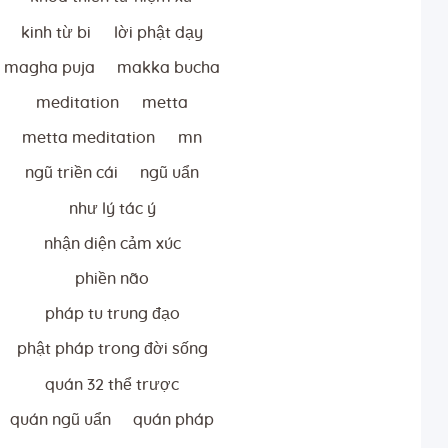
kinh từ bi
lời phật dạy
magha puja
makka bucha
meditation
metta
metta meditation
mn
ngũ triền cái
ngũ uẩn
như lý tác ý
nhận diện cảm xúc
phiền não
pháp tu trung đạo
phật pháp trong đời sống
quán 32 thể trược
quán ngũ uẩn
quán pháp