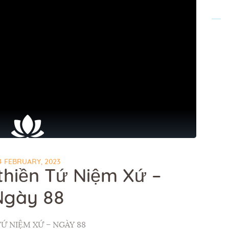
4 FEBRUARY, 2023
thiền Tứ Niệm Xứ –
Ngày 88
TỨ NIỆM XỨ – NGÀY 88