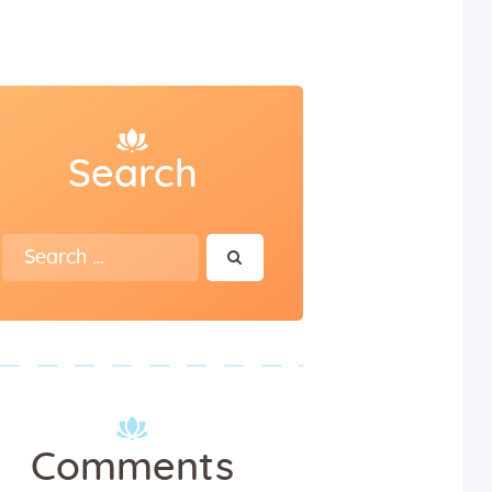
Search
Search
for:
Comments