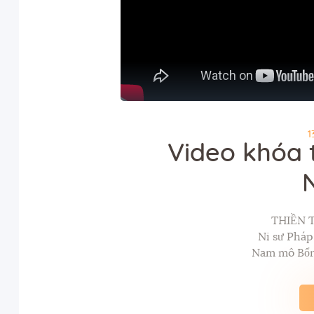
1
Video khóa 
THIỀN 
Ni sư Phá
Nam mô Bổn