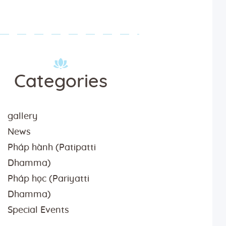
Categories
gallery
News
Pháp hành (Patipatti
Dhamma)
Pháp học (Pariyatti
Dhamma)
Special Events