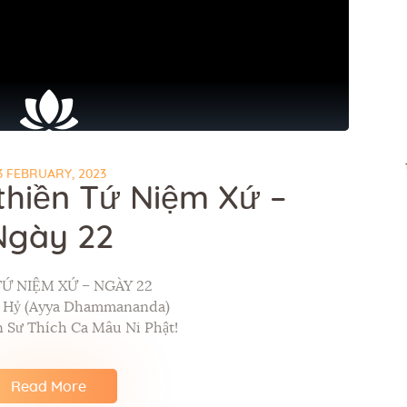
3 FEBRUARY, 2023
thiền Tứ Niệm Xứ –
Ngày 22
TỨ NIỆM XỨ – NGÀY 22
p Hỷ (Ayya Dhammananda)
 Sư Thích Ca Mâu Ni Phật!
Read More