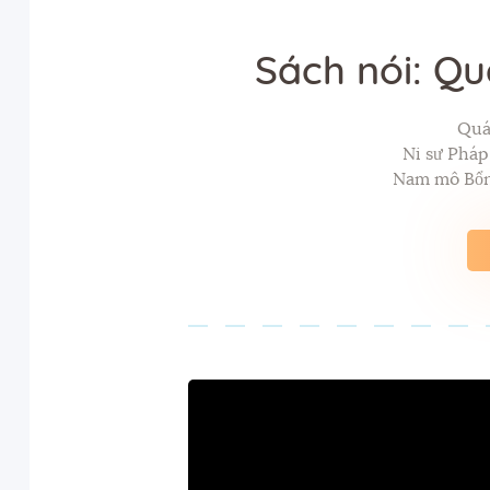
Sách nói: Qu
Quá
Ni sư Phá
Nam mô Bổn