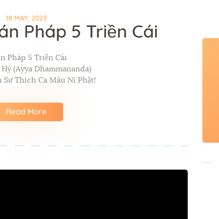
18 MAY, 2023
án Pháp 5 Triền Cái
n Pháp 5 Triền Cái
p Hỷ (Ayya Dhammananda)
 Sư Thích Ca Mâu Ni Phật!
Read More