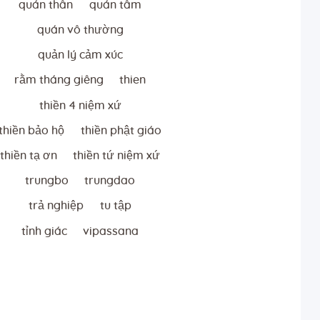
quán thân
quán tâm
quán vô thường
quản lý cảm xúc
rằm tháng giêng
thien
thiền 4 niệm xứ
thiền bảo hộ
thiền phật giáo
thiền tạ ơn
thiền tứ niệm xứ
trungbo
trungdao
trả nghiệp
tu tập
tỉnh giác
vipassana