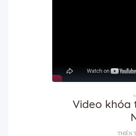
1
Video khóa 
THIỀN 