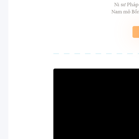
Ni sư Phá
Nam mô Bổn