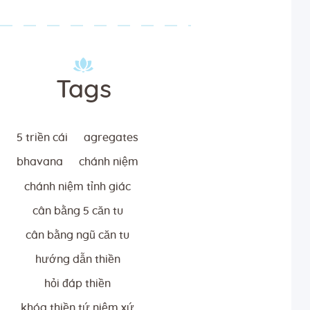
Tags
5 triền cái
agregates
bhavana
chánh niệm
chánh niệm tỉnh giác
cân bằng 5 căn tu
cân bằng ngũ căn tu
hướng dẫn thiền
hỏi đáp thiền
khóa thiền tứ niệm xứ