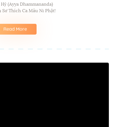
p Hỷ (Ayya Dhammananda)
 Sư Thích Ca Mâu Ni Phật!
Read More