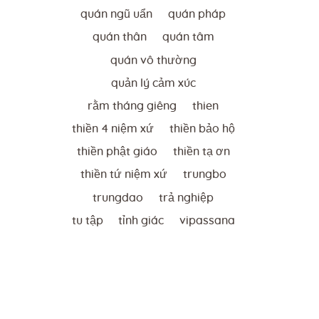
quán ngũ uẩn
quán pháp
quán thân
quán tâm
quán vô thường
quản lý cảm xúc
rằm tháng giêng
thien
thiền 4 niệm xứ
thiền bảo hộ
thiền phật giáo
thiền tạ ơn
thiền tứ niệm xứ
trungbo
trungdao
trả nghiệp
tu tập
tỉnh giác
vipassana