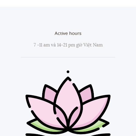
Active hours
7 -11 am và 14-21 pm giờ Việt Nam