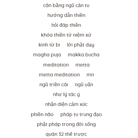
cân bằng ngũ căn tu
hướng dẫn thiền
hỏi đáp thiền
khóa thiền tứ niệm xứ
kinh từ bi
lời phật dạy
magha puja
makka bucha
meditation
metta
metta meditation
mn
ngũ triền cái
ngũ uẩn
như lý tác ý
nhận diện cảm xúc
phiền não
pháp tu trung đạo
phật pháp trong đời sống
quán 32 thể trược