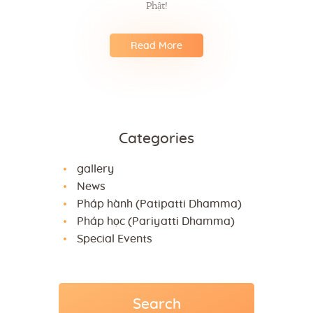
Phật!
Read More
Categories
gallery
News
Pháp hành (Patipatti Dhamma)
Pháp học (Pariyatti Dhamma)
Special Events
Search