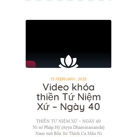
13 FEBRUARY, 2023
Video khóa
thiền Tứ Niệm
Xứ – Ngày 40
THIỀN TỨ NIỆM XỨ – NGÀY 40
Ni sư Pháp Hỷ (Ayya Dhammananda)
Nam mô Bổn Sư Thích Ca Mâu Ni