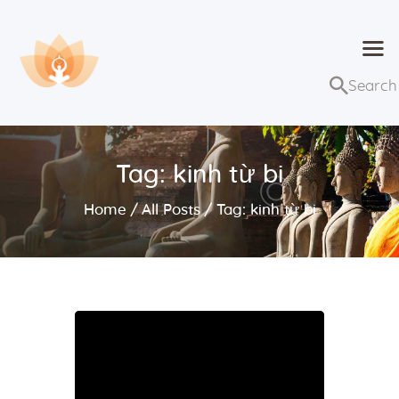
Dhammaduta
Nơi tập hợp thông điệp của Pháp Phật
Trang chủ
Bài giảng
Tag: kinh từ bi
Lớp học và sự kiện
Home
All Posts
Tag: kinh từ bi
Về Dhammaduta