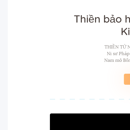
Thiền bảo h
K
THIỀN TỨ 
Ni sư Phá
Nam mô Bổn