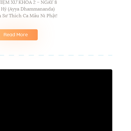
NIỆM XỨ KHÓA 2 – NGÀY 8
p Hỷ (Ayya Dhammananda)
 Sư Thích Ca Mâu Ni Phật!
Read More