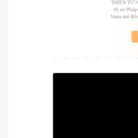
THIỀN TỨ 
Ni sư Phá
Nam mô Bổn