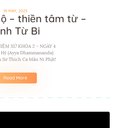
18 MAY, 2023
ộ – thiền tâm từ –
inh Từ Bi
NIỆM XỨ KHÓA 2 – NGÀY 4
p Hỷ (Ayya Dhammananda)
 Sư Thích Ca Mâu Ni Phật!
Read More