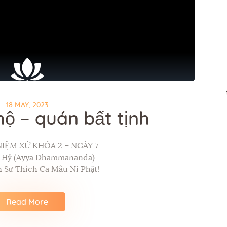
18 MAY, 2023
hộ – quán bất tịnh
NIỆM XỨ KHÓA 2 – NGÀY 7
p Hỷ (Ayya Dhammananda)
 Sư Thích Ca Mâu Ni Phật!
Read More