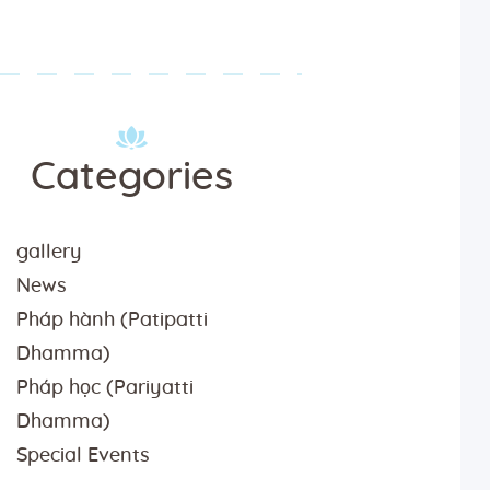
Categories
gallery
News
Pháp hành (Patipatti
Dhamma)
Pháp học (Pariyatti
Dhamma)
Special Events