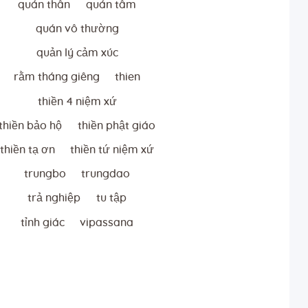
quán thân
quán tâm
quán vô thường
quản lý cảm xúc
rằm tháng giêng
thien
thiền 4 niệm xứ
thiền bảo hộ
thiền phật giáo
thiền tạ ơn
thiền tứ niệm xứ
trungbo
trungdao
trả nghiệp
tu tập
tỉnh giác
vipassana