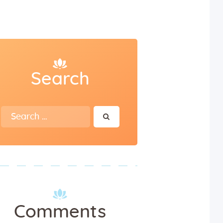
Search
Search
for:
Comments