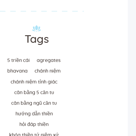
Tags
5 triền cái
agregates
bhavana
chánh niệm
chánh niệm tỉnh giác
cân bằng 5 căn tu
cân bằng ngũ căn tu
hướng dẫn thiền
hỏi đáp thiền
khóa thiền tứ niệm xứ