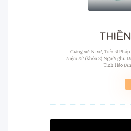
THIỀN
Giảng sư: Ni sư, Tiến sĩ Ph
Niệm Xứ (khóa 2) Người ghi: 
Tịnh Hảo (An