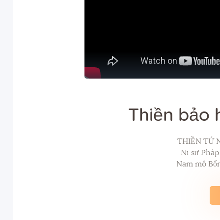
Thiền bảo 
THIỀN TỨ 
Ni sư Phá
Nam mô Bổn