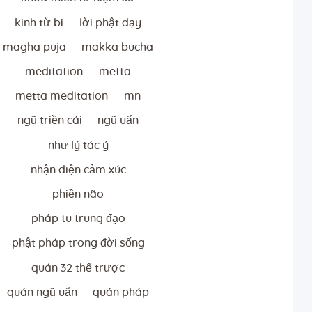
kinh từ bi
lời phật dạy
magha puja
makka bucha
meditation
metta
metta meditation
mn
ngũ triền cái
ngũ uẩn
như lý tác ý
nhận diện cảm xúc
phiền não
pháp tu trung đạo
phật pháp trong đời sống
quán 32 thể trược
quán ngũ uẩn
quán pháp