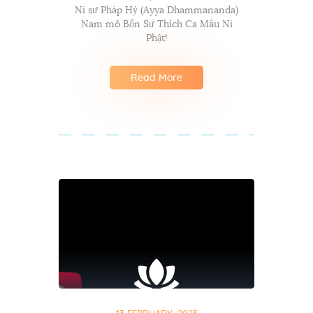
Ni sư Pháp Hỷ (Ayya Dhammananda)
Nam mô Bổn Sư Thích Ca Mâu Ni
Phật!
Read More