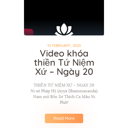
13 FEBRUARY, 2023
Video khóa
thiền Tứ Niệm
Xứ – Ngày 20
THIỀN TỨ NIỆM XỨ – NGÀY 20
Ni sư Pháp Hỷ (Ayya Dhammananda)
Nam mô Bổn Sư Thích Ca Mâu Ni
Phật!
Read More