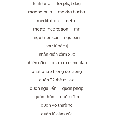
kinh từ bi
lời phật dạy
magha puja
makka bucha
meditation
metta
metta meditation
mn
ngũ triền cái
ngũ uẩn
như lý tác ý
nhận diện cảm xúc
phiền não
pháp tu trung đạo
phật pháp trong đời sống
quán 32 thể trược
quán ngũ uẩn
quán pháp
quán thân
quán tâm
quán vô thường
quản lý cảm xúc