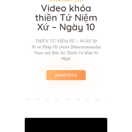
13 FEBRUARY, 2023
Video khóa
thiền Tứ Niệm
Xứ – Ngày 10
THIỀN TỨ NIỆM XỨ – NGÀY 10
Ni sư Pháp Hỷ (Ayya Dhammananda)
Nam mô Bổn Sư Thích Ca Mâu Ni
Phật!
Read More