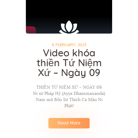
8 FEBRUARY, 2023
Video khóa
thiền Tứ Niệm
Xứ – Ngày 09
THIỀN TỨ NIỆM XỨ – NGÀY 09
Ni sư Pháp Hỷ (Ayya Dhammananda)
Nam mô Bổn Sư Thích Ca Mâu Ni
Phật!
Read More