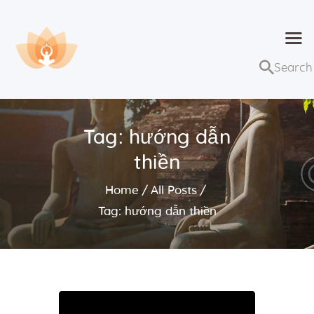
Dhammaduta
Nơi tập hợp thông điệp của Pháp Phật
Trang chủ
Bài giảng
Tag: hướng dẫn
Lớp học và sự kiện
thiền
Về Dhammaduta
Home
All Posts
Tag: hướng dẫn thiền