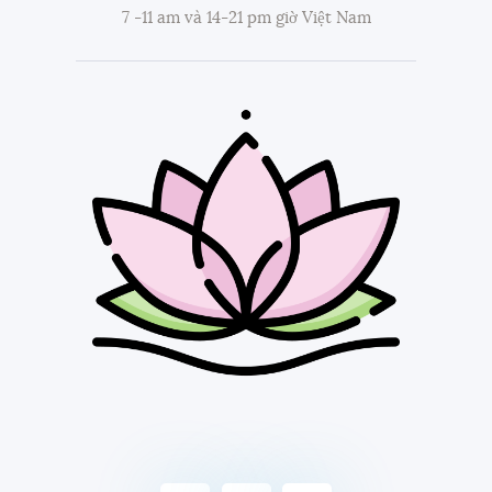
7 -11 am và 14-21 pm giờ Việt Nam