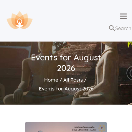
Dhammaduta
Nơi tập hợp thông điệp của Pháp Phật
Trang chủ
Bài giảng
Events for August
Lớp học và sự kiện
2026
Về Dhammaduta
Home
All Posts
Events for August 2026