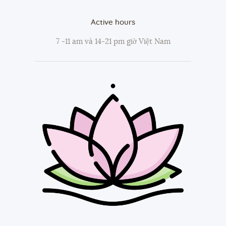
Active hours
7 -11 am và 14-21 pm giờ Việt Nam