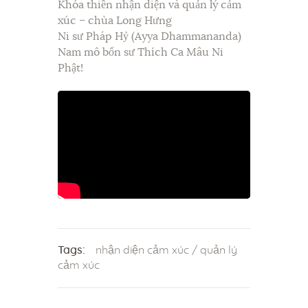
Khóa thiền nhận diện và quản lý cảm
xúc – chùa Long Hưng
Ni sư Pháp Hỷ (Ayya Dhammananda)
Nam mô bổn sư Thích Ca Mâu Ni
Phật!
Tags:
nhận diện cảm xúc
/
quản lý
cảm xúc