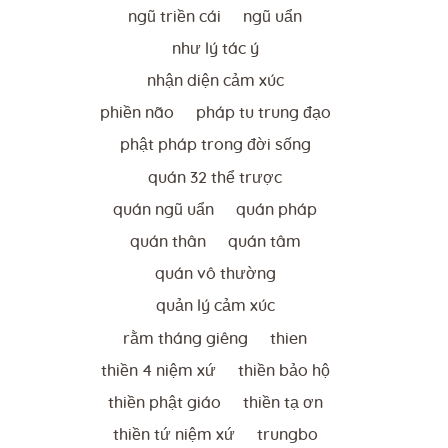
ngũ triền cái
ngũ uẩn
như lý tác ý
nhận diện cảm xúc
phiền não
pháp tu trung đạo
phật pháp trong đời sống
quán 32 thể trược
quán ngũ uẩn
quán pháp
quán thân
quán tâm
quán vô thường
quản lý cảm xúc
rằm tháng giêng
thien
thiền 4 niệm xứ
thiền bảo hộ
thiền phật giáo
thiền tạ ơn
thiền tứ niệm xứ
trungbo