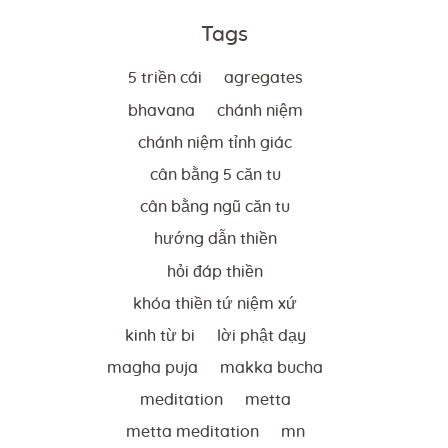
Tags
5 triền cái
agregates
bhavana
chánh niệm
chánh niệm tỉnh giác
cân bằng 5 căn tu
cân bằng ngũ căn tu
hướng dẫn thiền
hỏi đáp thiền
khóa thiền tứ niệm xứ
kinh từ bi
lời phật dạy
magha puja
makka bucha
meditation
metta
metta meditation
mn