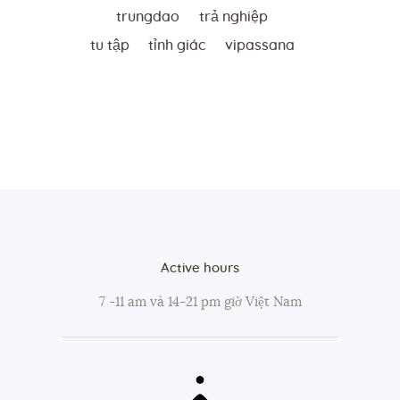
trungdao
trả nghiệp
tu tập
tỉnh giác
vipassana
Active hours
7 -11 am và 14-21 pm giờ Việt Nam