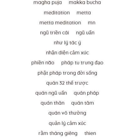
magha puja
makka bucha
meditation
metta
metta meditation
mn
ngũ triền cái
ngũ uẩn
như lý tác ý
nhận diện cảm xúc
phiền não
pháp tu trung đạo
phật pháp trong đời sống
quán 32 thể trược
quán ngũ uẩn
quán pháp
quán thân
quán tâm
quán vô thường
quản lý cảm xúc
rằm tháng giêng
thien