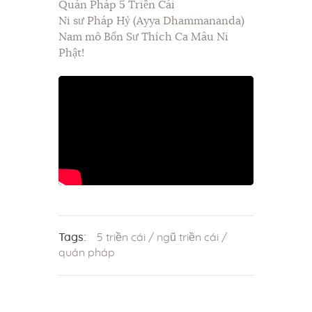
Quán Pháp 5 Triền Cái
Ni sư Pháp Hỷ (Ayya Dhammananda)
Nam mô Bổn Sư Thích Ca Mâu Ni
Phật!
Tags:
5 triền cái
/
ngũ triền cái
/
quán pháp