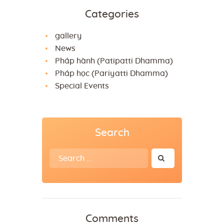
Categories
gallery
News
Pháp hành (Patipatti Dhamma)
Pháp học (Pariyatti Dhamma)
Special Events
Search
Search
for:
Comments