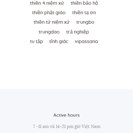
thiền 4 niệm xứ
thiền bảo hộ
thiền phật giáo
thiền tạ ơn
thiền tứ niệm xứ
trungbo
trungdao
trả nghiệp
tu tập
tỉnh giác
vipassana
Active hours
7 -11 am và 14-21 pm giờ Việt Nam