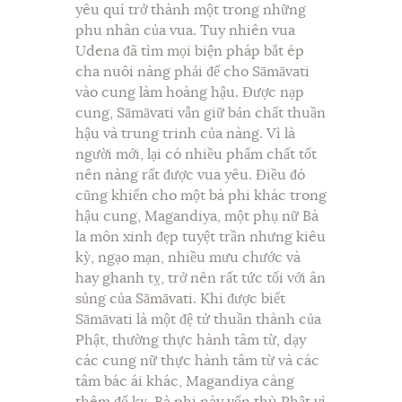
yêu quí trở thành một trong những
phu nhân của vua. Tuy nhiên vua
Udena đã tìm mọi biện pháp bắt ép
cha nuôi nàng phải để cho Sāmāvati
vào cung làm hoàng hậu. Được nạp
cung, Sāmāvati vẫn giữ bản chất thuần
hậu và trung trinh của nàng. Vì là
người mới, lại có nhiều phẩm chất tốt
nên nàng rất được vua yêu. Điều đó
cũng khiến cho một bà phi khác trong
hậu cung, Magandiya, một phụ nữ Bà
la môn xinh đẹp tuyệt trần nhưng kiêu
kỳ, ngạo mạn, nhiều mưu chước và
hay ghanh tỵ, trở nên rất tức tối với ân
sủng của Sāmāvati. Khi được biết
Sāmāvati là một đệ tử thuần thành của
Phật, thường thực hành tâm từ, dạy
các cung nữ thực hành tâm từ và các
tâm bác ái khác, Magandiya càng