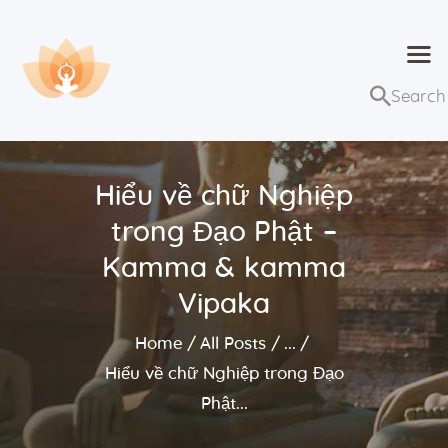
Dhammaduta
Nơi tập hợp thông điệp của Pháp Phật
Trang chủ
Bài giảng
Hiểu về chữ Nghiệp
Lớp học và sự kiện
trong Đạo Phật –
Về Dhammaduta
Kamma & kamma
Vipaka
Home
All Posts
...
Hiểu về chữ Nghiệp trong Đạo
Phật...