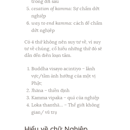
trong đời sau
cesation of kamma:
Sự chấm dứt
nghiệp
way to end kamma:
cách để chấm
dứt nghịêp
Có 4 thứ không nên suy tư về, vì suy
tư về chúng, cố hiểu những thứ đó sẽ
dẫn đến điên loạn tâm.
Buddha visayo acintiyo – lãnh
vực/tầm ảnh hưởng của một vị
Phật;
Jhāna – thiền định
Kamma vipaka – quả của nghiệp
Loka thanthā… – Thế giới không
gian/ vũ trụ
Hiểu về chữ Nghiệp