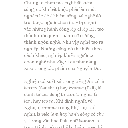
Chúng ta chọn một nghề để kiếm
sống, có khi bắt buộc phải làm một
nghề nào đó để kiếm sống. và nghề đó
trói buộc nguời chọn (hay bị chọn)
vào những hành động lặp đi lặp lại , tạo
thành thói quen, thành sở trường,
thành ngón nghề. Như vậy nghề tạo ra
nghiệp. Nhưng cũng có thể hiểu theo
cách khác, nghiệp khiến người ta
chọn nghề như vậy, ví dụ như nàng
Kiều trong tác phẩm của Nguyễn Du.
Nghiệp có xuất xứ trong tiếng Ấn cổ là
karma
(Sanskrit) hay
kamma
(Pali), là
danh từ của động từ
karoti
, nghĩa là
làm
hay
tạo ra
. Khi định nghĩa về
Nghiệp,
kamma
trong Phật học có
nghĩa là
việc làm hay hành động có chủ
ý.
Trong văn học Pali, chữ
kamma
là
trung tính, nó có thể là thiện, hoặc bất