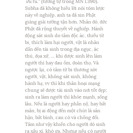
ưu tú.
” (tương tự trong MN I.390).
Subha đã không hiểu lời nói tóm lược
này về nghiệp, anh ta đã xin Phật
giảng giải tường tận hơn. Nhân đó, đức
Phật đã rộng thuyết về nghiệp. Hành
động sát sinh do tâm độc ác, thiếu từ
bi, thích làm hại người, vật là nhân
dẫn đến tái sinh trong địa ngục, ác
thú, đọa xứ, … khi được sinh lên làm
người thì hay đau ốm, đoản thọ. Và
ngược lại, có tâm từ bi thương xót
người, vật, không sát sinh, không
hành hạ, vv thì khi thân hoại mạng
chung sẽ được tái sinh vào nơi tốt đẹp;
sinh ra làm người thì khỏe mạnh, sống
lâu. Nếu là người hay phẫn nộ, hay bất
mãn, bị ai động đến một chút là sân
hận, bất bình, cau có và chống đối.
Tâm như vậy khiến cho người đó sinh
ra xấu xí, khó ưa. Nhưng nếu có người