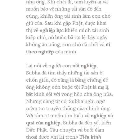
nhà ông. Khi chết đi, tâm luyến ái và
muốn bảo vệ những tài sản đó đến
cùng, khiến ông tái sinh làm con chó
giữ của. Sau khi gặp Phật, được khai
thị về
nghiệp lực
khiến mình tái sinh
kiếp chó, nó buồn bã rơi lệ, bảy ngày
không ăn uống, con chó đã chết và
đi
theo nghiệp
của mình.
Lại nói về người con
nối nghiệp
,
Subha đã tìm thấy những tài sản bị
chôn giấu, đó cũng là bằng chứng để
ông không còn buộc tội Phật là mạ lị,
bất kính đối với vong hồn cha ông nữa.
Nhưng cũng từ đó, Subha nghi ngờ
niềm tin truyền thống của chính ông.
Với tâm tư muốn tìm hiểu về
nghiệp và
quả của nghiệp
, Subha đã đến yết kiến
Đức Phật. Câu chuyện và buổi đàm
thoại được ghi lại trong
Tiểu kinh