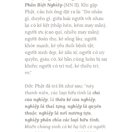
Phân Biệt Nghiêp
(MN II). Khi gặp
Phật, câu hỏi ông đặt ra là: “Do nhân
gì, duyên gì, giữa loài người với nhau
lại có kẻ liệt (thấp hèn, kém may mắn),
người ưu (cao quí, nhiều may mắn);
người đoản thọ, kẻ sống lâu; người
khỏe mạnh, kẻ yếu đuối bệnh tật;
người xinh đẹp, kẻ xấu xí; người có uy
quyền, giàu có, kẻ bần cùng luôn bị sai
khiến; người có trí tuệ, kẻ thiểu trí;
vv.”
Đức Phật đã trả lời như sau: “
này
thanh niên, các loại hữu tình là
chủ
của nghiệp
, là
thừa kế của nghiệp
,
nghiệp là thai tạng
,
nghiệp là quyến
thuộc
,
nghiệp là nơi nương tựa
,
nghiệp phân chia các loại hữu tình
,
khiến chúng sinh có kẻ hạ liệt có người