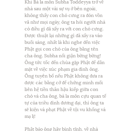
Khi Bà la môn Subha Toddeyya trở về
nhà sau một vài sự vụ ở bên ngoài,
không thấy con chó cưng ra đón vồn
vã như mọi ngày, ông ta hỏi người nhà
có điều gì đã xẩy ra với con chó cưng.
Được thuật lại những gì đã xẩy ra vào
buổi sáng, nhất là khi nghe đến việc
Phật gọi con chó của ông bằng tên
cha ông. Subha nổi giận bừng bừng!
Ông tức tốc đến chùa gặp Phật để dằn
mặt về việc xúc phạm gia đình ông.
Ông tuyên bố nếu Phật không đưa ra
được các bằng cớ để chứng minh mối
liên hệ tiền thân hậu kiếp giữa con
chó và cha ông, bà la môn cựu quan tế
tự của triều đình đương đại, thì ông ta
sẽ kiện và phạt Phật về tội vu khống và
mạ lị!
Phật bảo ông hãy bình tĩnh, về nhà