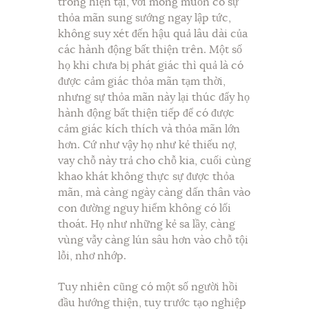
trong hiện tại, với mong muốn có sự
thỏa mãn sung sướng ngay lập tức,
không suy xét đến hậu quả lâu dài của
các hành động bất thiện trên. Một số
họ khi chưa bị phát giác thì quả là có
được cảm giác thỏa mãn tạm thời,
nhưng sự thỏa mãn này lại thúc đẩy họ
hành động bất thiện tiếp để có được
cảm giác kích thích và thỏa mãn lớn
hơn. Cứ như vậy họ như kẻ thiếu nợ,
vay chỗ này trả cho chỗ kia, cuối cùng
khao khát không thực sự được thỏa
mãn, mà càng ngày càng dấn thân vào
con đường nguy hiểm không có lối
thoát. Họ như những kẻ sa lầy, càng
vùng vẫy càng lún sâu hơn vào chỗ tội
lỗi, nhơ nhớp.
Tuy nhiên cũng có một số người hồi
đầu hướng thiện, tuy trước tạo nghiệp