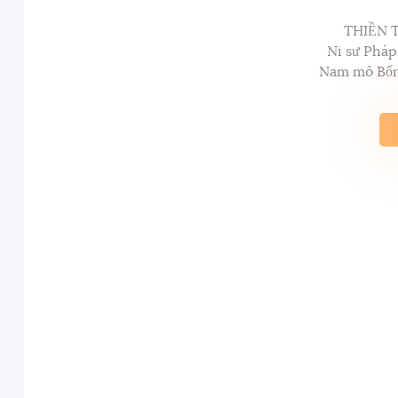
THIỀN 
Ni sư Phá
Nam mô Bổn