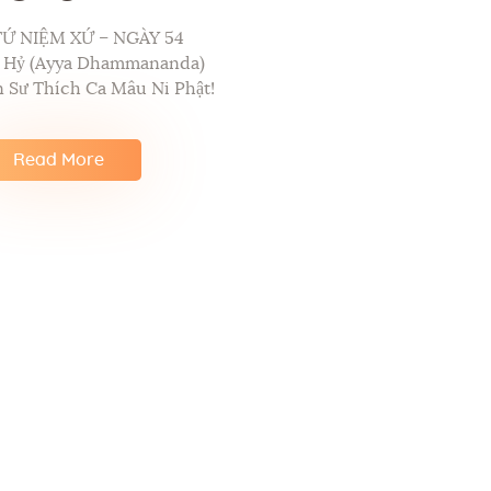
TỨ NIỆM XỨ – NGÀY 54
p Hỷ (Ayya Dhammananda)
 Sư Thích Ca Mâu Ni Phật!
Read More