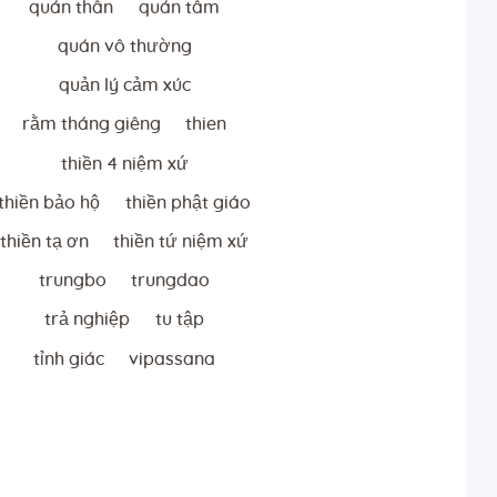
quán thân
quán tâm
quán vô thường
quản lý cảm xúc
rằm tháng giêng
thien
thiền 4 niệm xứ
thiền bảo hộ
thiền phật giáo
thiền tạ ơn
thiền tứ niệm xứ
trungbo
trungdao
trả nghiệp
tu tập
tỉnh giác
vipassana