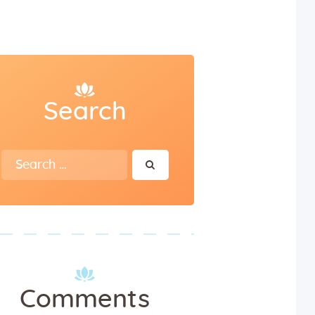
Search
Search
for:
Comments