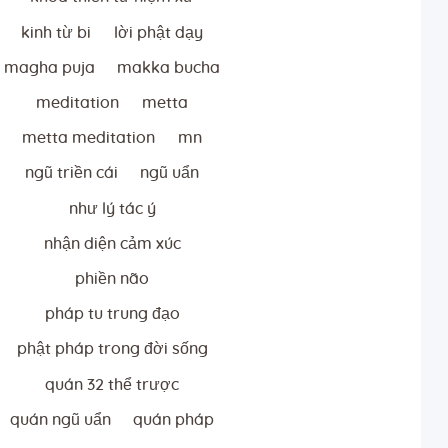
kinh từ bi
lời phật dạy
magha puja
makka bucha
meditation
metta
metta meditation
mn
ngũ triền cái
ngũ uẩn
như lý tác ý
nhận diện cảm xúc
phiền não
pháp tu trung đạo
phật pháp trong đời sống
quán 32 thể trược
quán ngũ uẩn
quán pháp