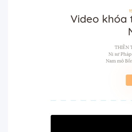
1
Video khóa 
THIỀN 
Ni sư Phá
Nam mô Bổn