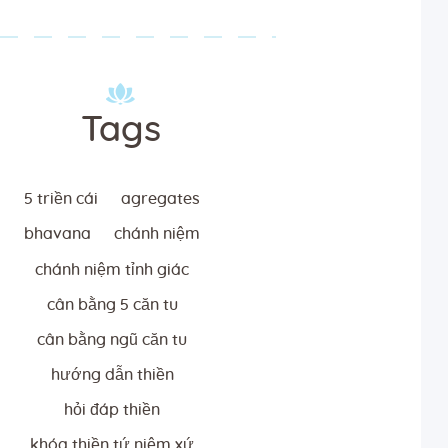
Tags
5 triền cái
agregates
bhavana
chánh niệm
chánh niệm tỉnh giác
cân bằng 5 căn tu
cân bằng ngũ căn tu
hướng dẫn thiền
hỏi đáp thiền
khóa thiền tứ niệm xứ