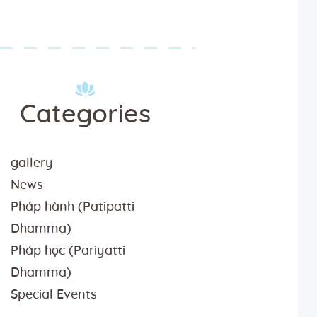
Categories
gallery
News
Pháp hành (Patipatti
Dhamma)
Pháp học (Pariyatti
Dhamma)
Special Events