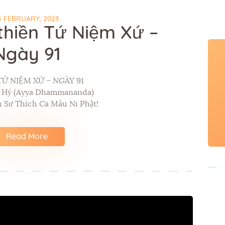
5 FEBRUARY, 2023
thiền Tứ Niệm Xứ –
Ngày 91
TỨ NIỆM XỨ – NGÀY 91
p Hỷ (Ayya Dhammananda)
 Sư Thích Ca Mâu Ni Phật!
Read More