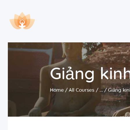
Giảng ki
Home
All Courses
...
Giảng ki