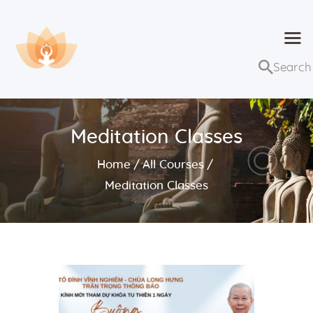
Dhammaduta
Nơi tập hợp thông điệp của Pháp Phật
Trang chủ
Bài giảng
Meditation Classes
Lớp học và sự kiện
Home
All Courses
Về Dhammaduta
Meditation Classes