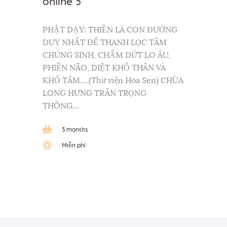
online 3
PHẬT DẠY: THIỀN LÀ CON ĐƯỜNG
DUY NHẤT ĐỂ THANH LỌC TÂM
CHÚNG SINH, CHẤM DỨT LO ÂU,
PHIỀN NÃO, DIỆT KHỔ THÂN VÀ
KHỔ TÂM….(Thư viện Hoa Sen) CHÙA
LONG HƯNG TRÂN TRỌNG
THÔNG…
3 months
Miễn phí