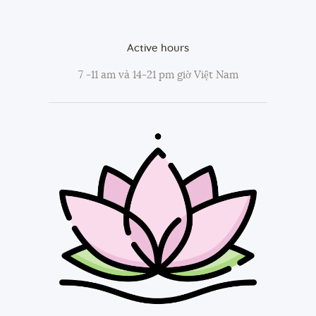
Active hours
7 -11 am và 14-21 pm giờ Việt Nam