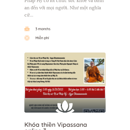
Pháp Hỷ có lời chúc sức khỏe và bình
an đến với mọi người. Như một nghĩa
cử…
3 months
Miễn phí
Khóa thiền Vipassana