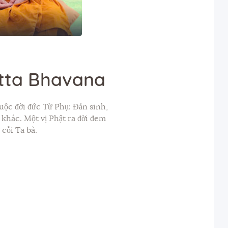
itta Bhavana
uộc đời đức Từ Phụ: Đản sinh,
 khác. Một vị Phật ra đời đem
cỗi Ta bà.