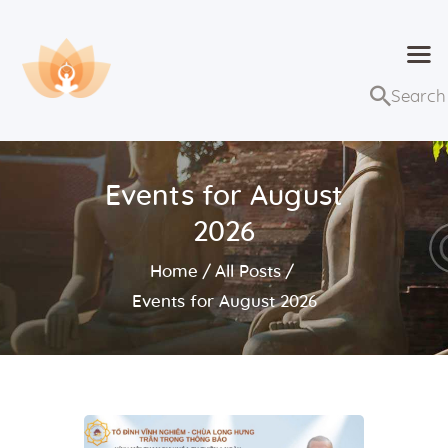
Dhammaduta
Nơi tập hợp thông điệp của Pháp Phật
Trang chủ
Bài giảng
Events for August
Lớp học và sự kiện
2026
Về Dhammaduta
Home
All Posts
Events for August 2026