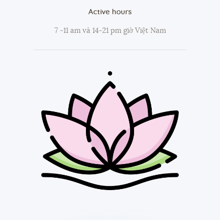
Active hours
7 -11 am và 14-21 pm giờ Việt Nam