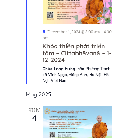
F
December 1, 2024 @ 8:00 am
-
4:30
e
pm
a
Khóa thiền phát triển
t
tâm – Cittabhāvanā – 1-
u
12-2024
r
e
Chùa Long Hưng
thôn Phương Trạch,
d
xã Vĩnh Ngọc, Đông Anh, Hà Nội, Hà
Nội, Viet Nam
May 2025
SUN
4