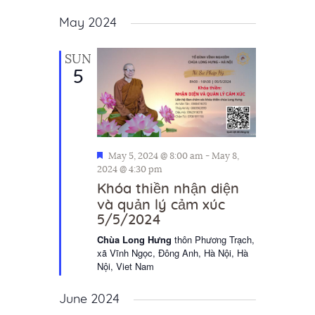
a
May 2024
t
i
SUN
5
o
n
F
May 5, 2024 @ 8:00 am
-
May 8,
e
2024 @ 4:30 pm
a
Khóa thiền nhận diện
t
và quản lý cảm xúc
u
5/5/2024
r
e
Chùa Long Hưng
thôn Phương Trạch,
d
xã Vĩnh Ngọc, Đông Anh, Hà Nội, Hà
Nội, Viet Nam
June 2024