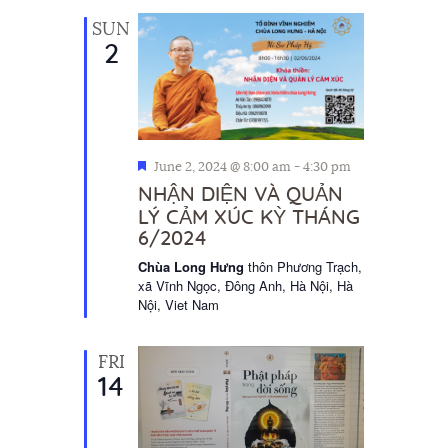
SUN
2
F
June 2, 2024 @ 8:00 am
-
4:30 pm
e
NHẬN DIỆN VÀ QUẢN
a
LÝ CẢM XÚC KỲ THÁNG
t
6/2024
u
r
Chùa Long Hưng
thôn Phương Trạch,
e
xã Vĩnh Ngọc, Đông Anh, Hà Nội, Hà
d
Nội, Viet Nam
FRI
14