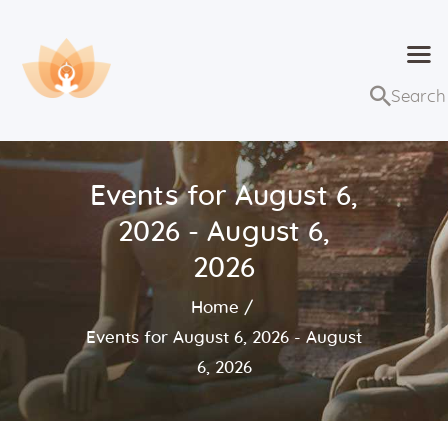
Dhammaduta
Nơi tập hợp thông điệp của Pháp Phật
Trang chủ
Bài giảng
Events for August 6,
Lớp học và sự kiện
2026 - August 6,
Về Dhammaduta
2026
Home
Events for August 6, 2026 - August
6, 2026