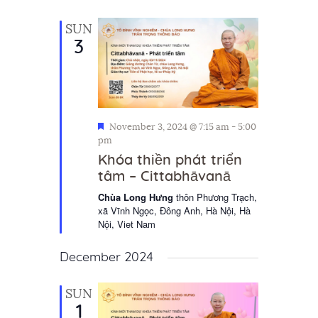
SUN
3
F
November 3, 2024 @ 7:15 am
-
5:00
e
pm
a
Khóa thiền phát triển
t
tâm – Cittabhāvanā
u
r
Chùa Long Hưng
thôn Phương Trạch,
e
xã Vĩnh Ngọc, Đông Anh, Hà Nội, Hà
d
Nội, Viet Nam
December 2024
SUN
1