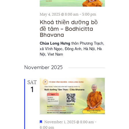
May 4, 2025 @ 8:00 am
-
5:00 pm
Khoá thiền dưỡng bồ
đề tâm – Bodhicitta
Bhavana
Chùa Long Hưng
thôn Phương Trạch,
xã Vĩnh Ngọc, Đông Anh, Hà Nội, Hà
Nội, Viet Nam
November 2025
SAT
1
F
November 1, 2025 @ 8:00 am
-
e
6:00 pm