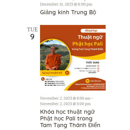
h
December 31, 2025 @ 9:00 pm
g
Giảng kinh Trung Bộ
a
a
t
n
i
TUE
d
9
o
V
n
i
e
w
s
N
a
November 2, 2023 @ 8:00 am
-
November 2, 2025 @ 5:00 pm
v
Khóa học thuật ngữ
i
Phật học Pali trong
g
Tam Tạng Thánh Điển