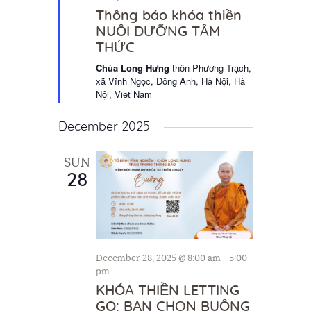
a
Thông báo khóa thiền
t
NUÔI DƯỠNG TÂM
u
THỨC
r
e
Chùa Long Hưng
thôn Phương Trạch,
d
xã Vĩnh Ngọc, Đông Anh, Hà Nội, Hà
Nội, Viet Nam
December 2025
SUN
28
December 28, 2025 @ 8:00 am
-
5:00
pm
KHÓA THIỀN LETTING
GO: BẠN CHỌN BUÔNG