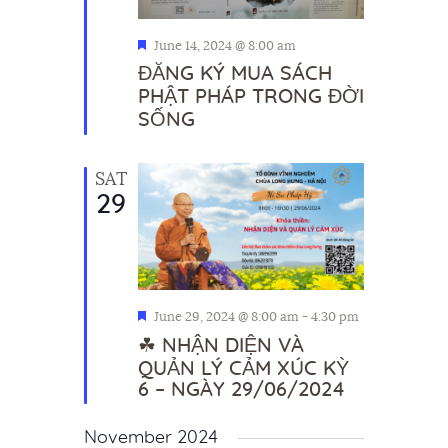
F
June 14, 2024 @ 8:00 am
e
ĐĂNG KÝ MUA SÁCH
a
PHẬT PHÁP TRONG ĐỜI
t
SỐNG
u
r
e
d
SAT
29
F
June 29, 2024 @ 8:00 am
-
4:30 pm
e
☘ NHẬN DIỆN VÀ
a
QUẢN LÝ CẢM XÚC KỲ
t
6 – NGÀY 29/06/2024
u
r
e
November 2024
d