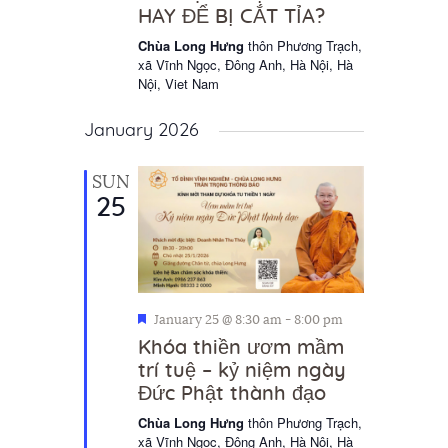
HAY ĐỂ BỊ CẮT TỈA?
Chùa Long Hưng
thôn Phương Trạch,
xã Vĩnh Ngọc, Đông Anh, Hà Nội, Hà
Nội, Viet Nam
January 2026
SUN
25
F
January 25 @ 8:30 am
-
8:00 pm
e
Khóa thiền ươm mầm
a
trí tuệ – kỷ niệm ngày
t
Đức Phật thành đạo
u
r
Chùa Long Hưng
thôn Phương Trạch,
e
xã Vĩnh Ngọc, Đông Anh, Hà Nội, Hà