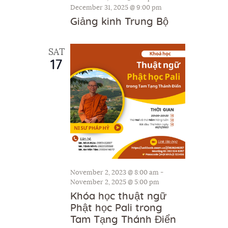
h
December 31, 2025 @ 9:00 pm
g
Giảng kinh Trung Bộ
a
a
t
n
i
SAT
d
17
o
V
n
i
e
w
s
N
a
November 2, 2023 @ 8:00 am
-
November 2, 2025 @ 5:00 pm
v
Khóa học thuật ngữ
i
Phật học Pali trong
g
Tam Tạng Thánh Điển