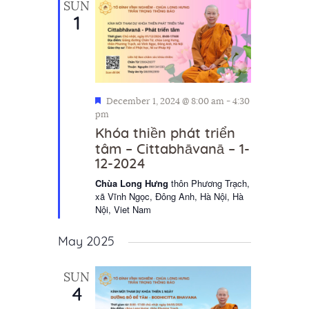
SUN
1
F
December 1, 2024 @ 8:00 am
-
4:30
e
pm
a
Khóa thiền phát triển
t
tâm – Cittabhāvanā – 1-
u
12-2024
r
e
Chùa Long Hưng
thôn Phương Trạch,
d
xã Vĩnh Ngọc, Đông Anh, Hà Nội, Hà
Nội, Viet Nam
May 2025
SUN
4