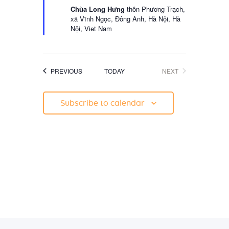
r
Chùa Long Hưng
thôn Phương Trạch,
e
xã Vĩnh Ngọc, Đông Anh, Hà Nội, Hà
d
Nội, Viet Nam
EVENTS
EVENTS
PREVIOUS
TODAY
NEXT
Subscribe to calendar