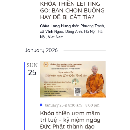
KHÓA THIỀN LETTING
GO: BẠN CHỌN BUÔNG
HAY ĐỂ BỊ CẮT TỈA?
Chùa Long Hưng
thôn Phương Trạch,
xã Vĩnh Ngọc, Đông Anh, Hà Nội, Hà
Nội, Viet Nam
January 2026
SUN
25
F
January 25 @ 8:30 am
-
8:00 pm
e
Khóa thiền ươm mầm
a
trí tuệ – kỷ niệm ngày
t
Đức Phật thành đạo
u