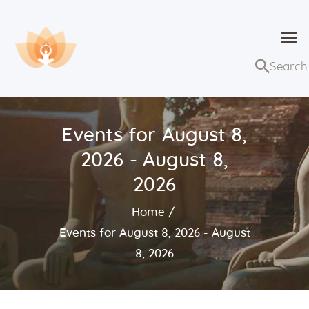
Dhammaduta
Nơi tập hợp thông điệp của Pháp Phật
Trang chủ
Bài giảng
Events for August 8,
Lớp học và sự kiện
2026 - August 8,
Về Dhammaduta
2026
Home
Events for August 8, 2026 - August
8, 2026