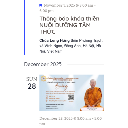
F
November 1, 2025 @ 8:00 am
-
e
6:00 pm
a
Thông báo khóa thiền
t
NUÔI DƯỠNG TÂM
u
THỨC
r
e
Chùa Long Hưng
thôn Phương Trạch,
d
xã Vĩnh Ngọc, Đông Anh, Hà Nội, Hà
Nội, Viet Nam
December 2025
SUN
28
December 28, 2025 @ 8:00 am
-
5:00
pm