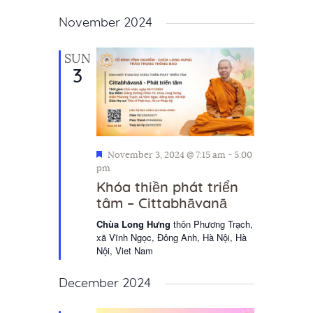
a
November 2024
t
i
SUN
3
o
n
F
November 3, 2024 @ 7:15 am
-
5:00
e
pm
a
Khóa thiền phát triển
t
tâm – Cittabhāvanā
u
r
Chùa Long Hưng
thôn Phương Trạch,
e
xã Vĩnh Ngọc, Đông Anh, Hà Nội, Hà
d
Nội, Viet Nam
December 2024