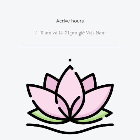
Active hours
7 -11 am và 14-21 pm giờ Việt Nam