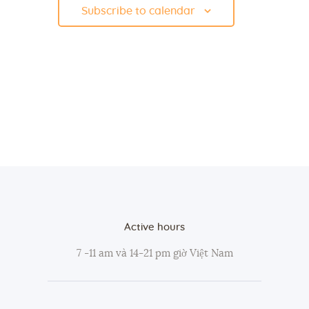
g
E
Subscribe to calendar
a
a
v
t
n
e
i
d
n
o
V
t
n
i
s
e
w
s
N
a
Active hours
v
7 -11 am và 14-21 pm giờ Việt Nam
i
g
a