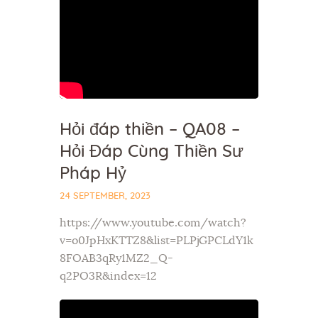
Hỏi đáp thiền – QA08 –
Hỏi Đáp Cùng Thiền Sư
Pháp Hỷ
24 SEPTEMBER, 2023
https://www.youtube.com/watch?
v=o0JpHxKTTZ8&list=PLPjGPCLdY1k
8FOAB3qRy1MZ2_Q-
q2PO3R&index=12