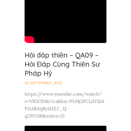
Hỏi đáp thiền – QA09 –
Hỏi Đáp Cùng Thiền Sư
Pháp Hỷ
24 SEPTEMBER, 2023
https://www.youtube.com/watch?
v=V8SClN6z7cs&list=PLPjGPCLdY1k8
FOAB3qRy1MZ2_Q-
q2PO3R&index=13