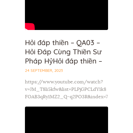
Hỏi đáp thiền – QA03 –
Hỏi Đáp Cùng Thiền Sư
Pháp HỷHỏi đáp thiền –
24 SEPTEMBER, 2023
https://www.youtube.com/watch?
v=JM_T8li5kfw&list=PLPjGPCLdY1k8
FOAB3qRy1MZ2_Q-q2PO3R&index=7