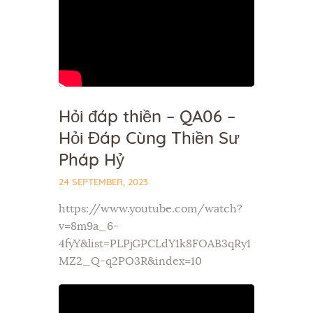
Hỏi đáp thiền – QA06 –
Hỏi Đáp Cùng Thiền Sư
Pháp Hỷ
24 SEPTEMBER, 2023
https://www.youtube.com/watch?
v=8m9a_6-
4fyY&list=PLPjGPCLdY1k8FOAB3qRy1
MZ2_Q-q2PO3R&index=10