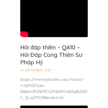
Hỏi đáp thiền – QA10 –
Hỏi Đáp Cùng Thiền Sư
Pháp Hỷ
24 SEPTEMBER, 2023
https://www.youtube.com/watch?
v=QP1dZ2iaa-
E&list=PLPjGPCLdY1k8FOAB3qRy1MZ
2_Q-q2PO3R&index=14