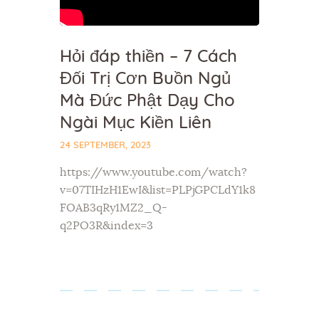
Hỏi đáp thiền – 7 Cách
Đối Trị Cơn Buồn Ngủ
Mà Đức Phật Dạy Cho
Ngài Mục Kiền Liên
24 SEPTEMBER, 2023
https://www.youtube.com/watch?
v=07TIHzH1EwI&list=PLPjGPCLdY1k8
FOAB3qRy1MZ2_Q-
q2PO3R&index=3
Posts