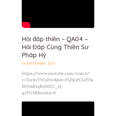
Hỏi đáp thiền – QA04 –
Hỏi Đáp Cùng Thiền Sư
Pháp Hỷ
24 SEPTEMBER, 2023
https://www.youtube.com/watch?
v=TockvTWnPiw&list=PLPjGPCLdY1k
8FOAB3qRy1MZ2_Q-
q2PO3R&index=8