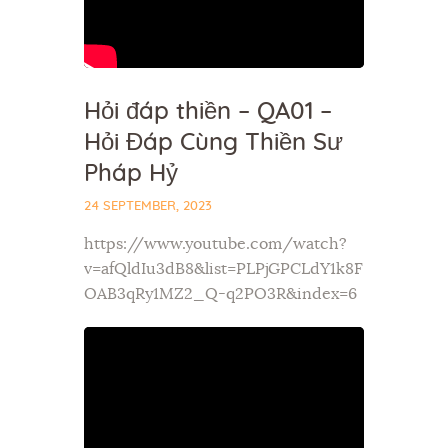
Hỏi đáp thiền – QA01 –
Hỏi Đáp Cùng Thiền Sư
Pháp Hỷ
24 SEPTEMBER, 2023
https://www.youtube.com/watch?
v=afQldIu3dB8&list=PLPjGPCLdY1k8F
OAB3qRy1MZ2_Q-q2PO3R&index=6