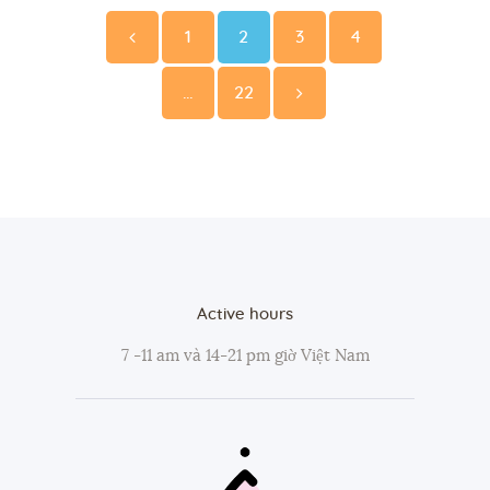
pagination
Page
Page
Page
Page
<
1
2
3
4
Page
…
22
>
Active hours
7 -11 am và 14-21 pm giờ Việt Nam