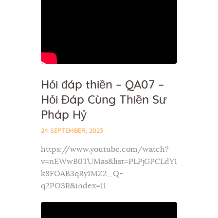
Hỏi đáp thiền – QA07 –
Hỏi Đáp Cùng Thiền Sư
Pháp Hỷ
24 SEPTEMBER, 2023
https://www.youtube.com/watch?
v=nEWwB0TUMas&list=PLPjGPCLdY1
k8FOAB3qRy1MZ2_Q-
q2PO3R&index=11