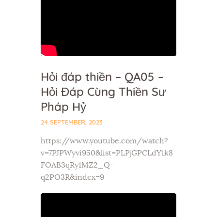
Hỏi đáp thiền – QA05 –
Hỏi Đáp Cùng Thiền Sư
Pháp Hỷ
24 SEPTEMBER, 2023
https://www.youtube.com/watch?
v=7PJPWyvi950&list=PLPjGPCLdY1k8
FOAB3qRy1MZ2_Q-
q2PO3R&index=9