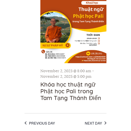
i
d
o
V
n
i
e
w
s
N
a
November 2, 2023 @ 8:00 am
-
November 2, 2025 @ 5:00 pm
v
Khóa học thuật ngữ
i
Phật học Pali trong
g
Tam Tạng Thánh Điển
a
t
PREVIOUS DAY
NEXT DAY
i