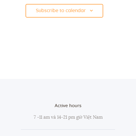
o
Subscribe to calendar
n
Active hours
7 -11 am và 14-21 pm giờ Việt Nam