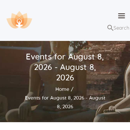
Dhammaduta
Nơi tập hợp thông điệp của Pháp Phật
Trang chủ
Bài giảng
Events for August 8,
Lớp học và sự kiện
2026 - August 8,
Về Dhammaduta
2026
Home
Events for August 8, 2026 - August
8, 2026