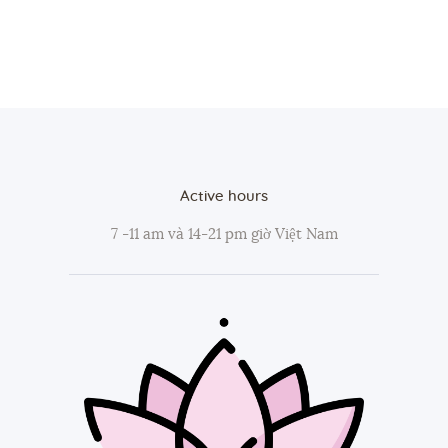
Active hours
7 -11 am và 14-21 pm giờ Việt Nam