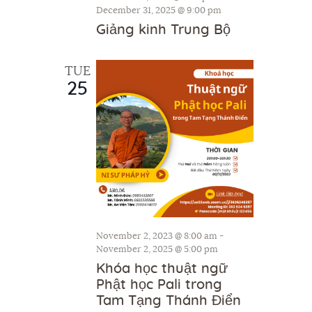
h
December 31, 2025 @ 9:00 pm
g
Giảng kinh Trung Bộ
a
a
t
n
i
TUE
d
25
o
V
n
i
e
w
s
N
a
November 2, 2023 @ 8:00 am
-
November 2, 2025 @ 5:00 pm
v
Khóa học thuật ngữ
i
Phật học Pali trong
g
Tam Tạng Thánh Điển