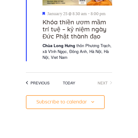
F
January 25 @ 8:30 am
-
8:00 pm
e
Khóa thiền ươm mầm
a
trí tuệ – kỷ niệm ngày
t
Đức Phật thành đạo
u
r
Chùa Long Hưng
thôn Phương Trạch,
e
xã Vĩnh Ngọc, Đông Anh, Hà Nội, Hà
d
Nội, Viet Nam
EVENTS
EVENTS
PREVIOUS
TODAY
NEXT
Subscribe to calendar