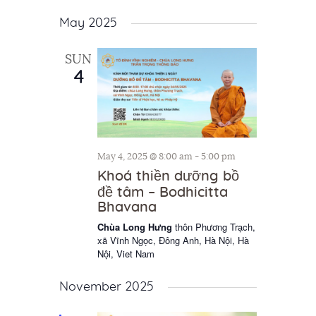
a
May 2025
t
i
SUN
4
o
n
May 4, 2025 @ 8:00 am
-
5:00 pm
Khoá thiền dưỡng bồ
đề tâm – Bodhicitta
Bhavana
Chùa Long Hưng
thôn Phương Trạch,
xã Vĩnh Ngọc, Đông Anh, Hà Nội, Hà
Nội, Viet Nam
November 2025