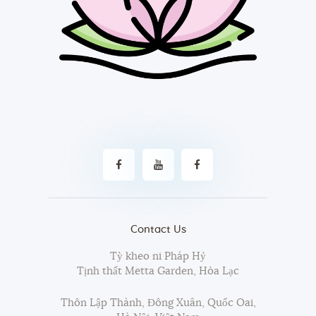
Contact Us
Tỳ kheo ni Pháp Hỷ
Tịnh thất Metta Garden, Hòa Lạc
Thôn Lập Thành, Đông Xuân, Quốc Oai,