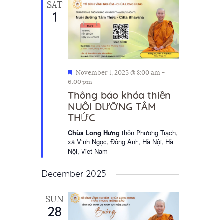
SAT
1
F
November 1, 2025 @ 8:00 am
-
e
6:00 pm
a
Thông báo khóa thiền
t
NUÔI DƯỠNG TÂM
u
THỨC
r
e
Chùa Long Hưng
thôn Phương Trạch,
d
xã Vĩnh Ngọc, Đông Anh, Hà Nội, Hà
Nội, Viet Nam
December 2025
SUN
28