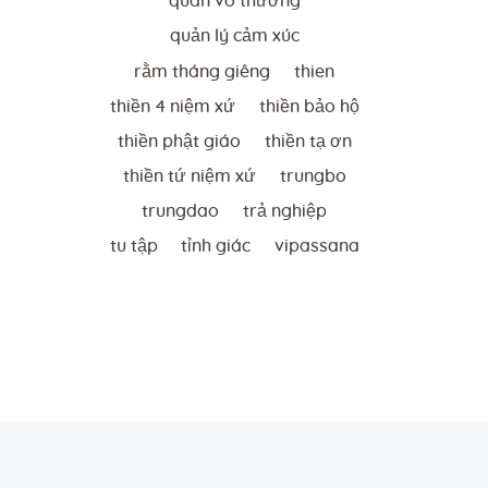
quán vô thường
quản lý cảm xúc
rằm tháng giêng
thien
thiền 4 niệm xứ
thiền bảo hộ
thiền phật giáo
thiền tạ ơn
thiền tứ niệm xứ
trungbo
trungdao
trả nghiệp
tu tập
tỉnh giác
vipassana