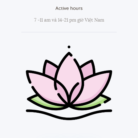
Active hours
7 -11 am và 14-21 pm giờ Việt Nam