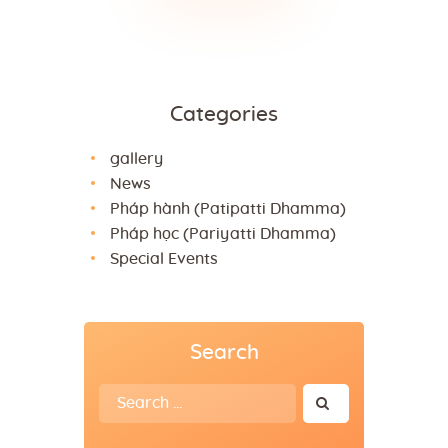
Categories
gallery
News
Pháp hành (Patipatti Dhamma)
Pháp học (Pariyatti Dhamma)
Special Events
Search
Search
for: