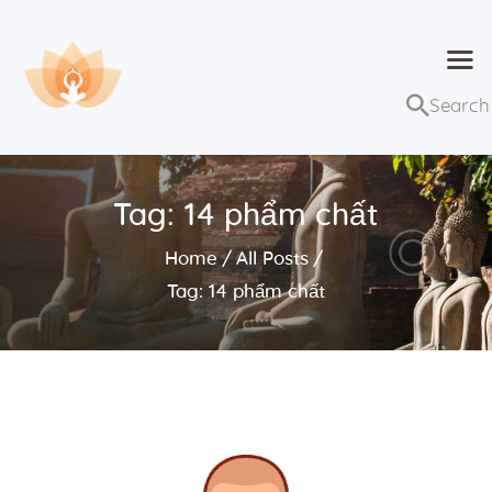
Dhammaduta
Nơi tập hợp thông điệp của Pháp Phật
Trang chủ
Bài giảng
Tag: 14 phẩm chất
Lớp học và sự kiện
Home
All Posts
Về Dhammaduta
Tag: 14 phẩm chất