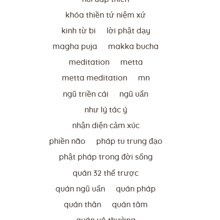
khóa thiền tứ niệm xứ
kinh từ bi
lời phật dạy
magha puja
makka bucha
meditation
metta
metta meditation
mn
ngũ triền cái
ngũ uẩn
như lý tác ý
nhận diện cảm xúc
phiền não
pháp tu trung đạo
phật pháp trong đời sống
quán 32 thể trược
quán ngũ uẩn
quán pháp
quán thân
quán tâm