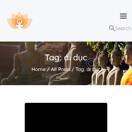
Dhammaduta
Nơi tập hợp thông điệp của Pháp Phật
Trang chủ
Bài giảng
Tag: ái dục
Lớp học và sự kiện
Home
All Posts
Tag: ái dục
Về Dhammaduta