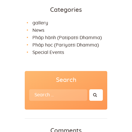
Categories
gallery
News
Pháp hành (Patipatti Dhamma)
Pháp học (Pariyatti Dhamma)
Special Events
Search
Search
for:
Comments