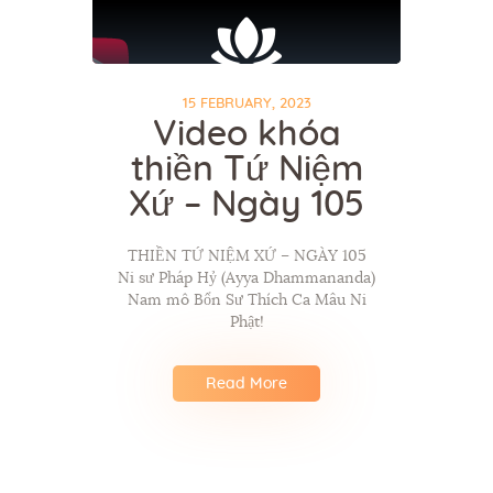
15 FEBRUARY, 2023
Video khóa
thiền Tứ Niệm
Xứ – Ngày 105
THIỀN TỨ NIỆM XỨ – NGÀY 105
Ni sư Pháp Hỷ (Ayya Dhammananda)
Nam mô Bổn Sư Thích Ca Mâu Ni
Phật!
Read More