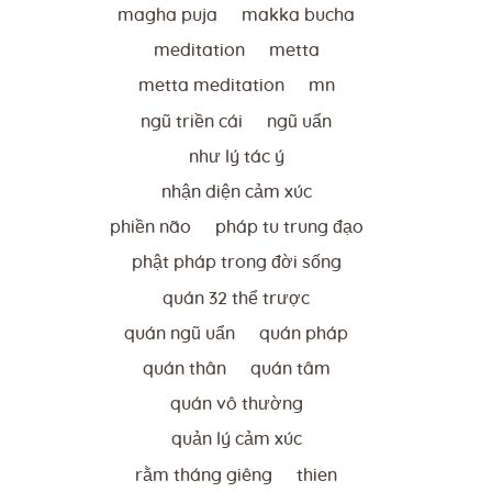
magha puja
makka bucha
meditation
metta
metta meditation
mn
ngũ triền cái
ngũ uẩn
như lý tác ý
nhận diện cảm xúc
phiền não
pháp tu trung đạo
phật pháp trong đời sống
quán 32 thể trược
quán ngũ uẩn
quán pháp
quán thân
quán tâm
quán vô thường
quản lý cảm xúc
rằm tháng giêng
thien