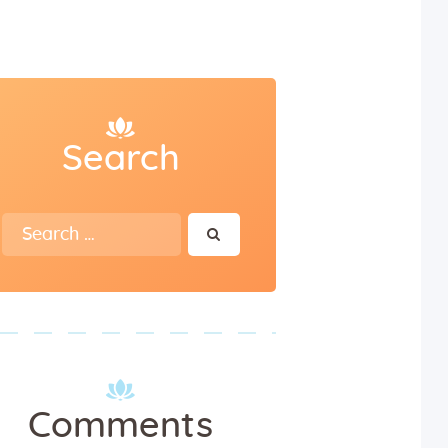
Search
Search
for:
Comments