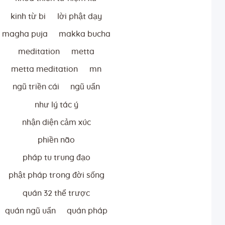
kinh từ bi
lời phật dạy
magha puja
makka bucha
meditation
metta
metta meditation
mn
ngũ triền cái
ngũ uẩn
như lý tác ý
nhận diện cảm xúc
phiền não
pháp tu trung đạo
phật pháp trong đời sống
quán 32 thể trược
quán ngũ uẩn
quán pháp