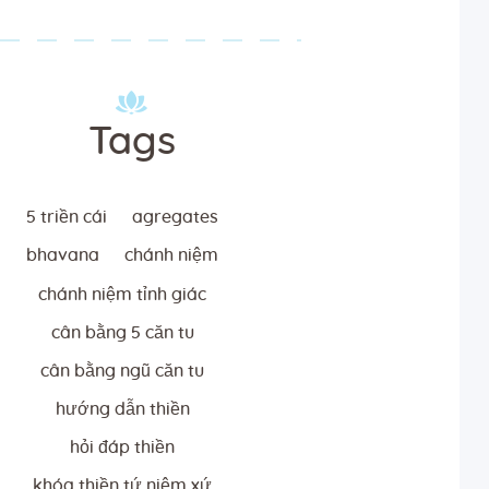
Tags
5 triền cái
agregates
bhavana
chánh niệm
chánh niệm tỉnh giác
cân bằng 5 căn tu
cân bằng ngũ căn tu
hướng dẫn thiền
hỏi đáp thiền
khóa thiền tứ niệm xứ