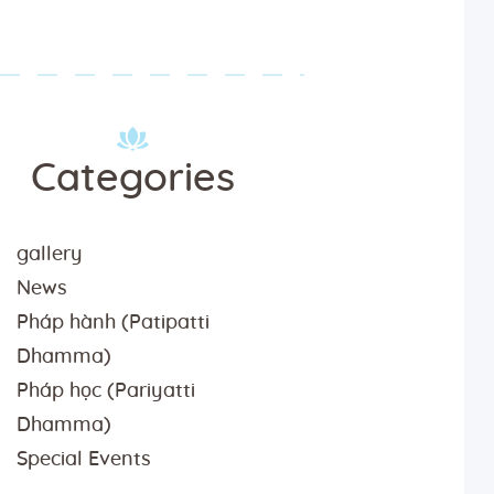
Categories
gallery
News
Pháp hành (Patipatti
Dhamma)
Pháp học (Pariyatti
Dhamma)
Special Events