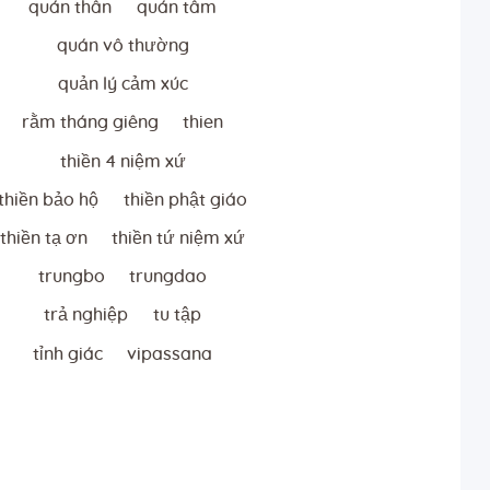
quán thân
quán tâm
quán vô thường
quản lý cảm xúc
rằm tháng giêng
thien
thiền 4 niệm xứ
thiền bảo hộ
thiền phật giáo
thiền tạ ơn
thiền tứ niệm xứ
trungbo
trungdao
trả nghiệp
tu tập
tỉnh giác
vipassana