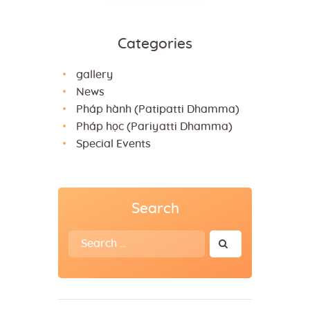
Categories
gallery
News
Pháp hành (Patipatti Dhamma)
Pháp học (Pariyatti Dhamma)
Special Events
Search
Search
for: