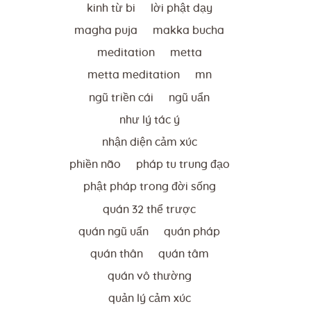
kinh từ bi
lời phật dạy
magha puja
makka bucha
meditation
metta
metta meditation
mn
ngũ triền cái
ngũ uẩn
như lý tác ý
nhận diện cảm xúc
phiền não
pháp tu trung đạo
phật pháp trong đời sống
quán 32 thể trược
quán ngũ uẩn
quán pháp
quán thân
quán tâm
quán vô thường
quản lý cảm xúc