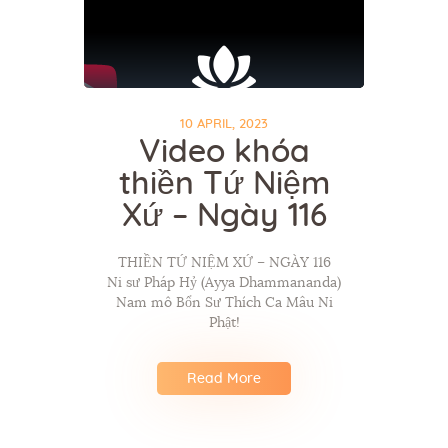
10 APRIL, 2023
Video khóa
thiền Tứ Niệm
Xứ – Ngày 116
THIỀN TỨ NIỆM XỨ – NGÀY 116
Ni sư Pháp Hỷ (Ayya Dhammananda)
Nam mô Bổn Sư Thích Ca Mâu Ni
Phật!
Read More