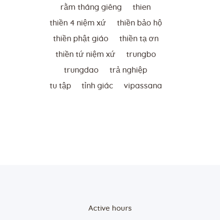
rằm tháng giêng
thien
thiền 4 niệm xứ
thiền bảo hộ
thiền phật giáo
thiền tạ ơn
thiền tứ niệm xứ
trungbo
trungdao
trả nghiệp
tu tập
tỉnh giác
vipassana
Active hours