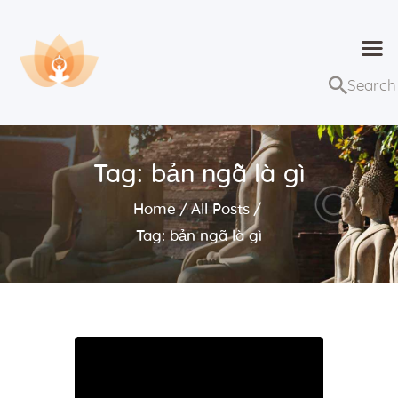
Dhammaduta
Nơi tập hợp thông điệp của Pháp Phật
Trang chủ
Bài giảng
Tag: bản ngã là gì
Lớp học và sự kiện
Home
All Posts
Về Dhammaduta
Tag: bản ngã là gì