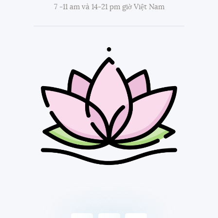
7 -11 am và 14-21 pm giờ Việt Nam