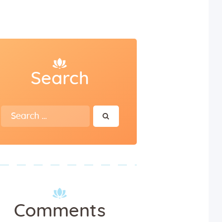
Search
Search
for:
Comments