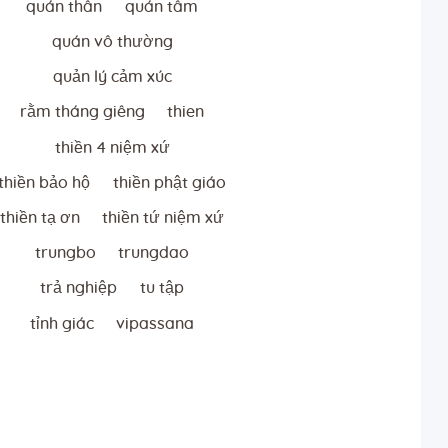
quán thân
quán tâm
quán vô thường
quản lý cảm xúc
rằm tháng giêng
thien
thiền 4 niệm xứ
thiền bảo hộ
thiền phật giáo
thiền tạ ơn
thiền tứ niệm xứ
trungbo
trungdao
trả nghiệp
tu tập
tỉnh giác
vipassana