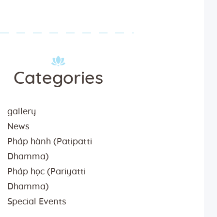
Categories
gallery
News
Pháp hành (Patipatti
Dhamma)
Pháp học (Pariyatti
Dhamma)
Special Events