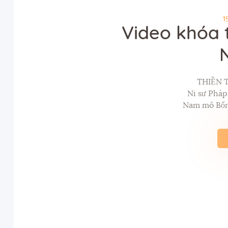
1
Video khóa 
THIỀN 
Ni sư Phá
Nam mô Bổn