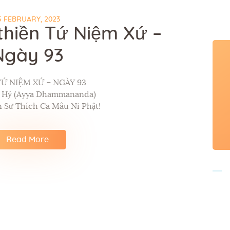
5 FEBRUARY, 2023
thiền Tứ Niệm Xứ –
Ngày 93
TỨ NIỆM XỨ – NGÀY 93
p Hỷ (Ayya Dhammananda)
 Sư Thích Ca Mâu Ni Phật!
Read More