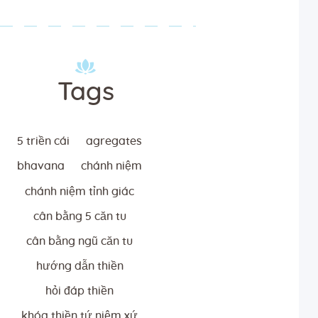
Tags
5 triền cái
agregates
bhavana
chánh niệm
chánh niệm tỉnh giác
cân bằng 5 căn tu
cân bằng ngũ căn tu
hướng dẫn thiền
hỏi đáp thiền
khóa thiền tứ niệm xứ