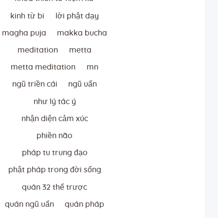
kinh từ bi
lời phật dạy
magha puja
makka bucha
meditation
metta
metta meditation
mn
ngũ triền cái
ngũ uẩn
như lý tác ý
nhận diện cảm xúc
phiền não
pháp tu trung đạo
phật pháp trong đời sống
quán 32 thể trược
quán ngũ uẩn
quán pháp