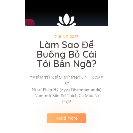
7 JUNE, 2023
Làm Sao Để
Buông Bỏ Cái
Tôi Bản Ngã?
THIỀN TỨ NIỆM XỨ KHÓA 2 – NGÀY
37
Ni sư Pháp Hỷ (Ayya Dhammananda)
Nam mô Bổn Sư Thích Ca Mâu Ni
Phật!
Read More