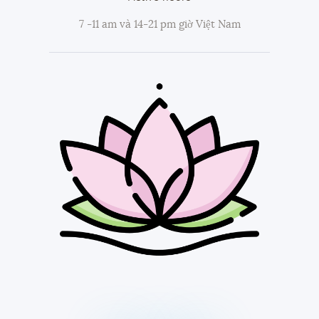
7 -11 am và 14-21 pm giờ Việt Nam