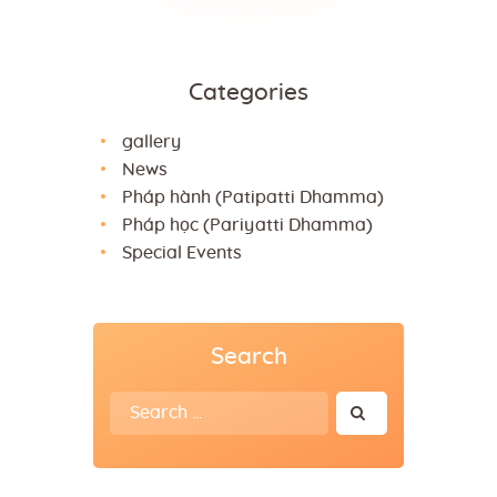
Categories
gallery
News
Pháp hành (Patipatti Dhamma)
Pháp học (Pariyatti Dhamma)
Special Events
Search
Search
for: