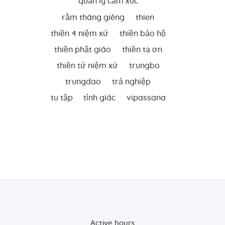
quản lý cảm xúc
rằm tháng giêng
thien
thiền 4 niệm xứ
thiền bảo hộ
thiền phật giáo
thiền tạ ơn
thiền tứ niệm xứ
trungbo
trungdao
trả nghiệp
tu tập
tỉnh giác
vipassana
Active hours