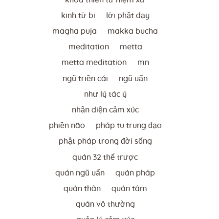
kinh từ bi
lời phật dạy
magha puja
makka bucha
meditation
metta
metta meditation
mn
ngũ triền cái
ngũ uẩn
như lý tác ý
nhận diện cảm xúc
phiền não
pháp tu trung đạo
phật pháp trong đời sống
quán 32 thể trược
quán ngũ uẩn
quán pháp
quán thân
quán tâm
quán vô thường