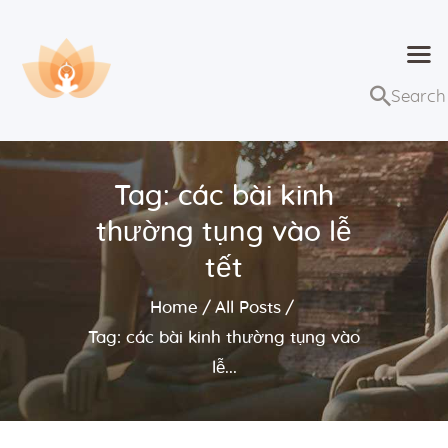
Dhammaduta
Nơi tập hợp thông điệp của Pháp Phật
Trang chủ
Bài giảng
Tag: các bài kinh
Lớp học và sự kiện
thường tụng vào lễ
Về Dhammaduta
tết
Home
All Posts
Tag: các bài kinh thường tụng vào
lễ...