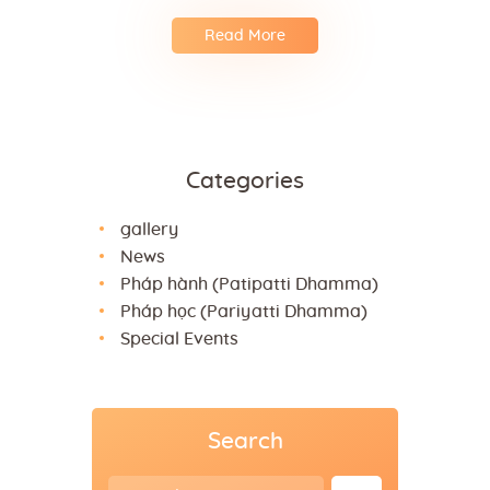
Read More
Categories
gallery
News
Pháp hành (Patipatti Dhamma)
Pháp học (Pariyatti Dhamma)
Special Events
Search
Search