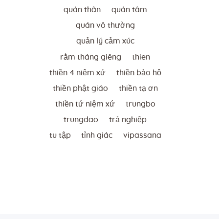
quán thân
quán tâm
quán vô thường
quản lý cảm xúc
rằm tháng giêng
thien
thiền 4 niệm xứ
thiền bảo hộ
thiền phật giáo
thiền tạ ơn
thiền tứ niệm xứ
trungbo
trungdao
trả nghiệp
tu tập
tỉnh giác
vipassana