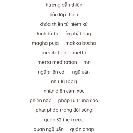
hướng dẫn thiền
hỏi đáp thiền
khóa thiền tứ niệm xứ
kinh từ bi
lời phật dạy
magha puja
makka bucha
meditation
metta
metta meditation
mn
ngũ triền cái
ngũ uẩn
như lý tác ý
nhận diện cảm xúc
phiền não
pháp tu trung đạo
phật pháp trong đời sống
quán 32 thể trược
quán ngũ uẩn
quán pháp