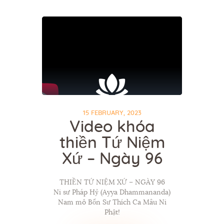
15 FEBRUARY, 2023
Video khóa
thiền Tứ Niệm
Xứ – Ngày 96
THIỀN TỨ NIỆM XỨ – NGÀY 96
Ni sư Pháp Hỷ (Ayya Dhammananda)
Nam mô Bổn Sư Thích Ca Mâu Ni
Phật!