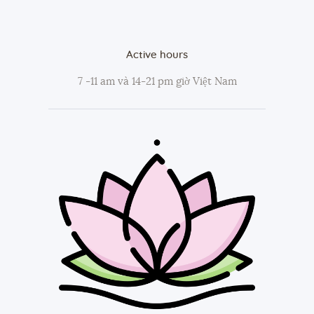
Active hours
7 -11 am và 14-21 pm giờ Việt Nam