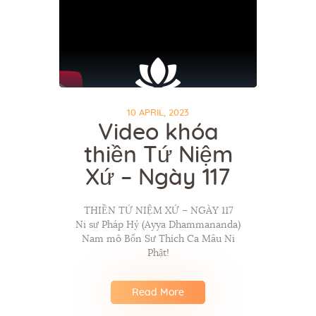
10 APRIL, 2023
Video khóa
thiền Tứ Niệm
Xứ – Ngày 117
THIỀN TỨ NIỆM XỨ – NGÀY 117
Ni sư Pháp Hỷ (Ayya Dhammananda)
Nam mô Bổn Sư Thích Ca Mâu Ni
Phật!
Read More