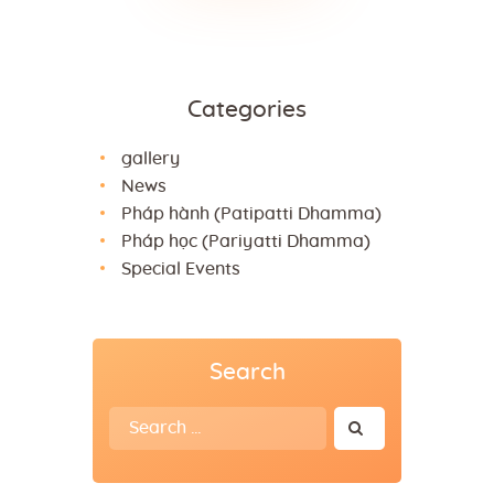
Categories
gallery
News
Pháp hành (Patipatti Dhamma)
Pháp học (Pariyatti Dhamma)
Special Events
Search
Search
for: