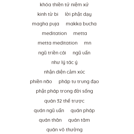
khóa thiền tứ niệm xứ
kinh từ bi
lời phật dạy
magha puja
makka bucha
meditation
metta
metta meditation
mn
ngũ triền cái
ngũ uẩn
như lý tác ý
nhận diện cảm xúc
phiền não
pháp tu trung đạo
phật pháp trong đời sống
quán 32 thể trược
quán ngũ uẩn
quán pháp
quán thân
quán tâm
quán vô thường