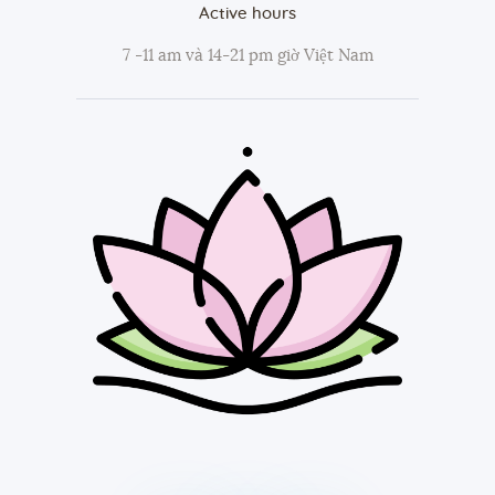
Active hours
7 -11 am và 14-21 pm giờ Việt Nam