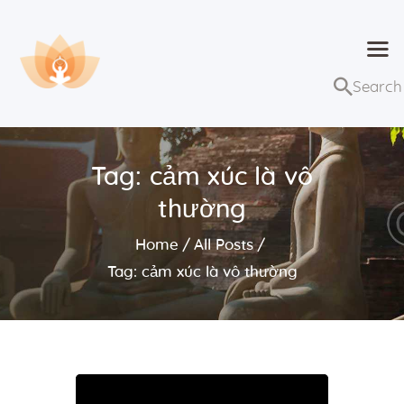
Dhammaduta
Nơi tập hợp thông điệp của Pháp Phật
Trang chủ
Bài giảng
Tag: cảm xúc là vô
Lớp học và sự kiện
thường
Về Dhammaduta
Home
All Posts
Tag: cảm xúc là vô thường