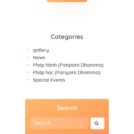
Categories
gallery
News
Pháp hành (Patipatti Dhamma)
Pháp học (Pariyatti Dhamma)
Special Events
Search
Search
for: