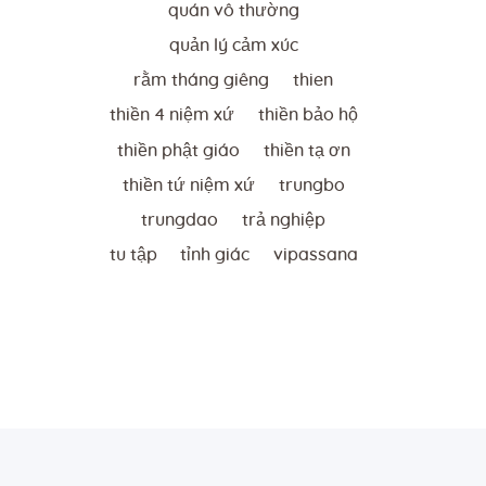
quán vô thường
quản lý cảm xúc
rằm tháng giêng
thien
thiền 4 niệm xứ
thiền bảo hộ
thiền phật giáo
thiền tạ ơn
thiền tứ niệm xứ
trungbo
trungdao
trả nghiệp
tu tập
tỉnh giác
vipassana