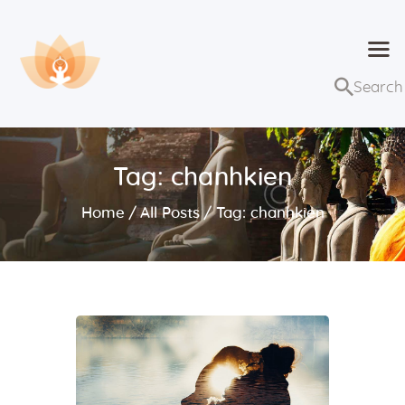
Dhammaduta
Nơi tập hợp thông điệp của Pháp Phật
Trang chủ
Bài giảng
Tag: chanhkien
Lớp học và sự kiện
Home
All Posts
Tag: chanhkien
Về Dhammaduta