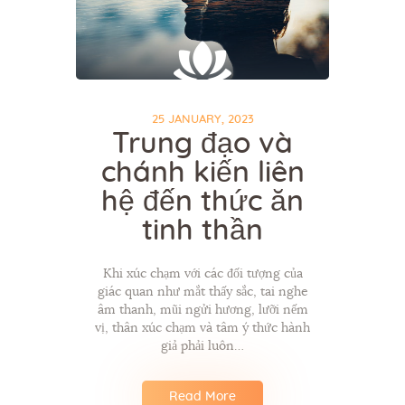
25 JANUARY, 2023
Trung đạo và
chánh kiến liên
hệ đến thức ăn
tinh thần
Khi xúc chạm với các đối tượng của
giác quan như mắt thấy sắc, tai nghe
âm thanh, mũi ngửi hương, lưỡi nếm
vị, thân xúc chạm và tâm ý thức hành
giả phải luôn…
Read More