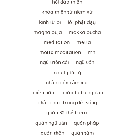
hỏi đáp thiền
khóa thiền tứ niệm xứ
kinh từ bi
lời phật dạy
magha puja
makka bucha
meditation
metta
metta meditation
mn
ngũ triền cái
ngũ uẩn
như lý tác ý
nhận diện cảm xúc
phiền não
pháp tu trung đạo
phật pháp trong đời sống
quán 32 thể trược
quán ngũ uẩn
quán pháp
quán thân
quán tâm