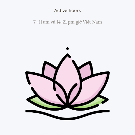
Active hours
7 -11 am và 14-21 pm giờ Việt Nam