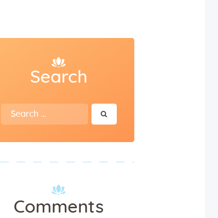
Search
Search
for:
Comments