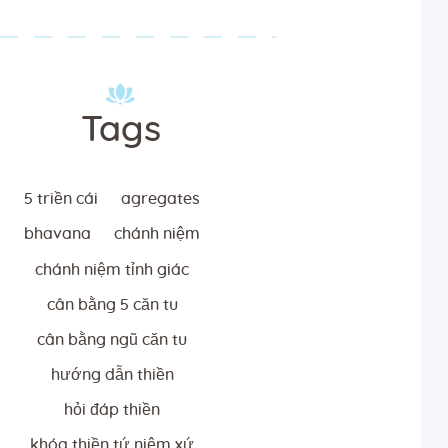
Tags
5 triền cái
agregates
bhavana
chánh niệm
chánh niệm tỉnh giác
cân bằng 5 căn tu
cân bằng ngũ căn tu
hướng dẫn thiền
hỏi đáp thiền
khóa thiền tứ niệm xứ