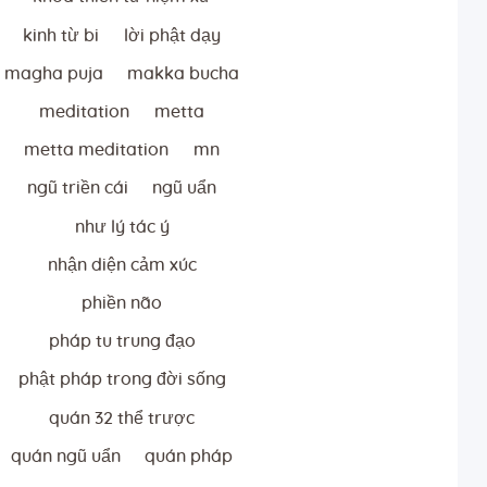
kinh từ bi
lời phật dạy
magha puja
makka bucha
meditation
metta
metta meditation
mn
ngũ triền cái
ngũ uẩn
như lý tác ý
nhận diện cảm xúc
phiền não
pháp tu trung đạo
phật pháp trong đời sống
quán 32 thể trược
quán ngũ uẩn
quán pháp