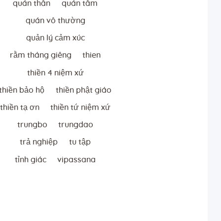
quán thân
quán tâm
quán vô thường
quản lý cảm xúc
rằm tháng giêng
thien
thiền 4 niệm xứ
thiền bảo hộ
thiền phật giáo
thiền tạ ơn
thiền tứ niệm xứ
trungbo
trungdao
trả nghiệp
tu tập
tỉnh giác
vipassana