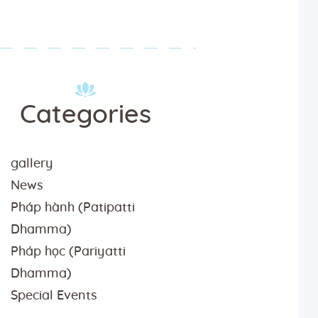
Categories
gallery
News
Pháp hành (Patipatti
Dhamma)
Pháp học (Pariyatti
Dhamma)
Special Events