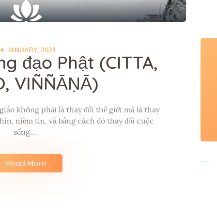
24 JANUARY, 2023
g đạo Phật (CITTA,
, VIÑÑĀṆĀ)
giáo không phải là thay đổi thế giới mà là thay
hìn, niềm tin, và bằng cách đó thay đổi cuộc
sống.…
Read More