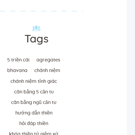
Tags
5 triền cái
agregates
bhavana
chánh niệm
chánh niệm tỉnh giác
cân bằng 5 căn tu
cân bằng ngũ căn tu
hướng dẫn thiền
hỏi đáp thiền
khóa thiền tứ niệm xứ