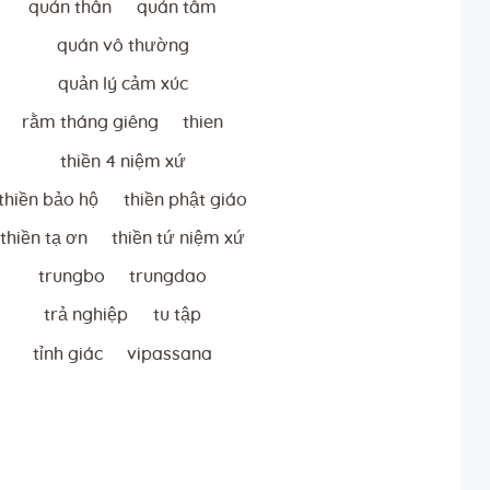
quán thân
quán tâm
quán vô thường
quản lý cảm xúc
rằm tháng giêng
thien
thiền 4 niệm xứ
thiền bảo hộ
thiền phật giáo
thiền tạ ơn
thiền tứ niệm xứ
trungbo
trungdao
trả nghiệp
tu tập
tỉnh giác
vipassana