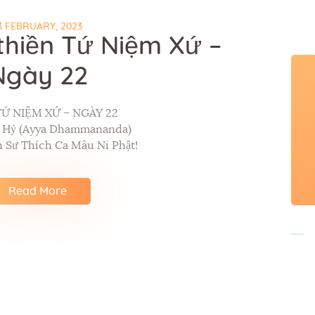
3 FEBRUARY, 2023
thiền Tứ Niệm Xứ –
Ngày 22
TỨ NIỆM XỨ – NGÀY 22
p Hỷ (Ayya Dhammananda)
 Sư Thích Ca Mâu Ni Phật!
Read More