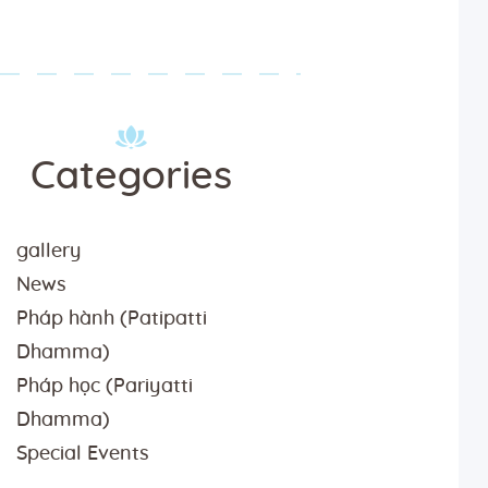
Categories
gallery
News
Pháp hành (Patipatti
Dhamma)
Pháp học (Pariyatti
Dhamma)
Special Events