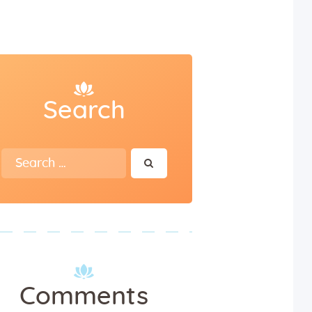
Search
Search
for:
Comments