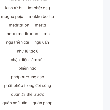
kinh từ bi
lời phật dạy
magha puja
makka bucha
meditation
metta
metta meditation
mn
ngũ triền cái
ngũ uẩn
như lý tác ý
nhận diện cảm xúc
phiền não
pháp tu trung đạo
phật pháp trong đời sống
quán 32 thể trược
quán ngũ uẩn
quán pháp