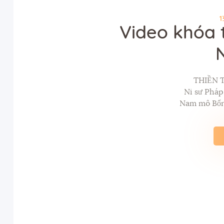
1
Video khóa 
THIỀN 
Ni sư Phá
Nam mô Bổn