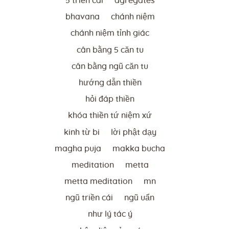
5 triền cái
agregates
bhavana
chánh niệm
chánh niệm tỉnh giác
cân bằng 5 căn tu
cân bằng ngũ căn tu
hướng dẫn thiền
hỏi đáp thiền
khóa thiền tứ niệm xứ
kinh từ bi
lời phật dạy
magha puja
makka bucha
meditation
metta
metta meditation
mn
ngũ triền cái
ngũ uẩn
như lý tác ý