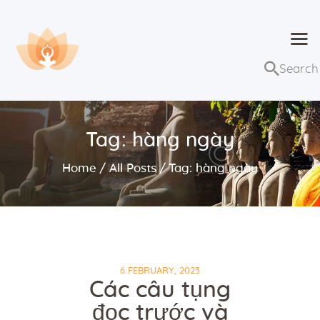
Dhammaduta
Nơi tập hợp thông điệp của Pháp Phật
Trang chủ
Bài giảng
Tag: hàng ngày
Lớp học và sự kiện
Home
All Posts
Tag: hàng ngày
Về Dhammaduta
6 FEBRUARY, 2023
Các câu tụng
đọc trước và