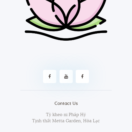
Contact Us
Tỳ kheo ni Pháp Hỷ
Tịnh thất Metta Garden, Hòa Lạc