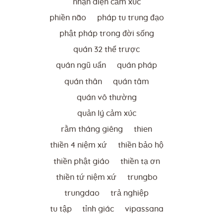
nhận diện cảm xúc
phiền não
pháp tu trung đạo
phật pháp trong đời sống
quán 32 thể trược
quán ngũ uẩn
quán pháp
quán thân
quán tâm
quán vô thường
quản lý cảm xúc
rằm tháng giêng
thien
thiền 4 niệm xứ
thiền bảo hộ
thiền phật giáo
thiền tạ ơn
thiền tứ niệm xứ
trungbo
trungdao
trả nghiệp
tu tập
tỉnh giác
vipassana