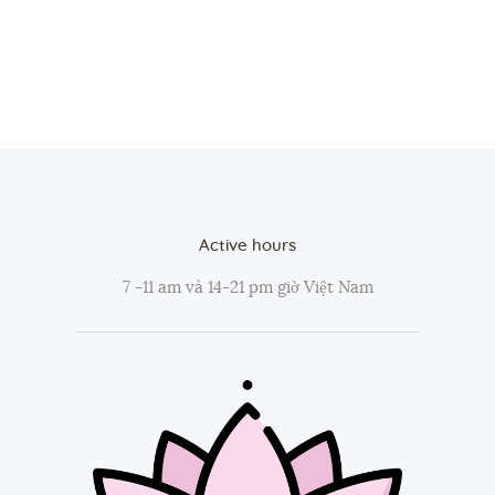
Active hours
7 -11 am và 14-21 pm giờ Việt Nam