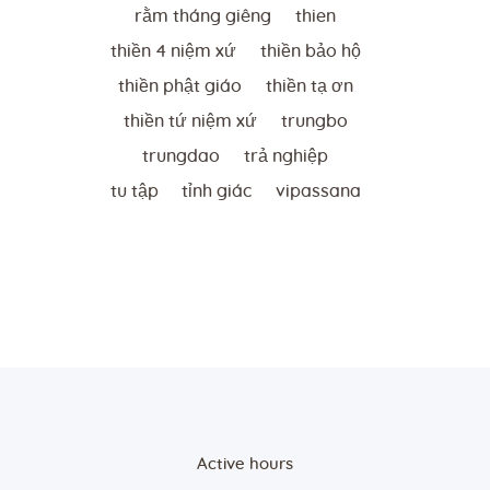
rằm tháng giêng
thien
thiền 4 niệm xứ
thiền bảo hộ
thiền phật giáo
thiền tạ ơn
thiền tứ niệm xứ
trungbo
trungdao
trả nghiệp
tu tập
tỉnh giác
vipassana
Active hours