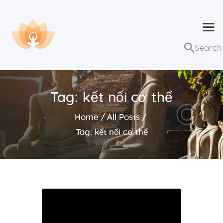
Dhammaduta
Nơi tập hợp thông điệp của Pháp Phật
Trang chủ
Bài giảng
Tag: kết nối cơ thể
Lớp học và sự kiện
Home
All Posts
Về Dhammaduta
Tag: kết nối cơ thể