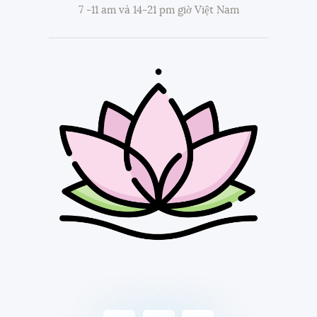
7 -11 am và 14-21 pm giờ Việt Nam