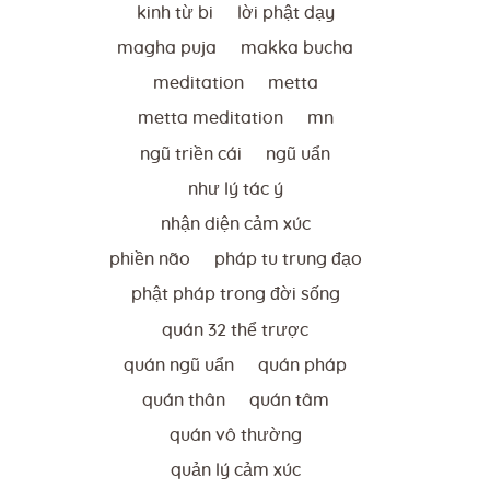
kinh từ bi
lời phật dạy
magha puja
makka bucha
meditation
metta
metta meditation
mn
ngũ triền cái
ngũ uẩn
như lý tác ý
nhận diện cảm xúc
phiền não
pháp tu trung đạo
phật pháp trong đời sống
quán 32 thể trược
quán ngũ uẩn
quán pháp
quán thân
quán tâm
quán vô thường
quản lý cảm xúc