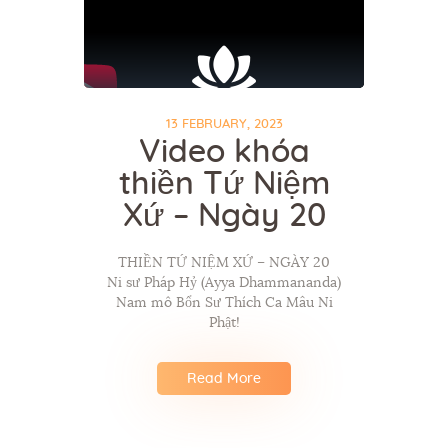
13 FEBRUARY, 2023
Video khóa
thiền Tứ Niệm
Xứ – Ngày 20
THIỀN TỨ NIỆM XỨ – NGÀY 20
Ni sư Pháp Hỷ (Ayya Dhammananda)
Nam mô Bổn Sư Thích Ca Mâu Ni
Phật!
Read More