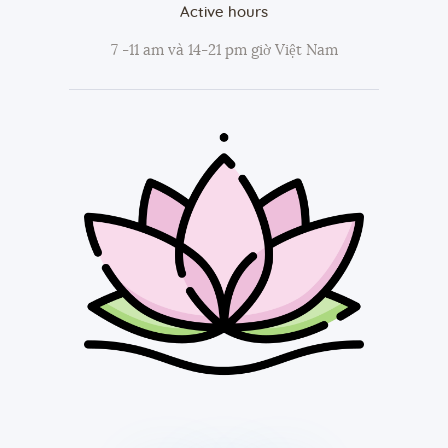
Active hours
7 -11 am và 14-21 pm giờ Việt Nam