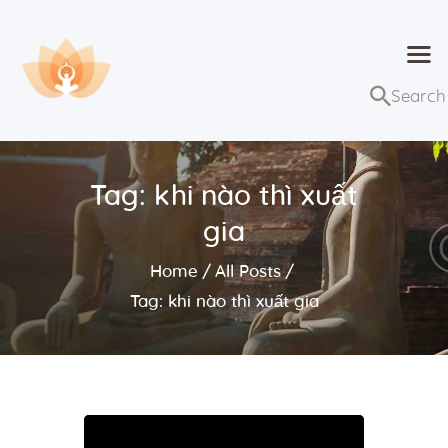
Dhammaduta
Nơi tập hợp thông điệp của Pháp Phật
Trang chủ
Bài giảng
Tag: khi nào thì xuất
Lớp học và sự kiện
gia
Về Dhammaduta
Home
All Posts
Tag: khi nào thì xuất gia