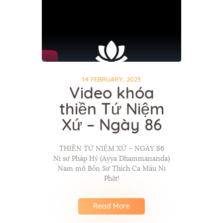
14 FEBRUARY, 2023
Video khóa
thiền Tứ Niệm
Xứ – Ngày 86
THIỀN TỨ NIỆM XỨ – NGÀY 86
Ni sư Pháp Hỷ (Ayya Dhammananda)
Nam mô Bổn Sư Thích Ca Mâu Ni
Phật!
Read More