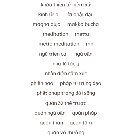
khóa thiền tứ niệm xứ
kinh từ bi
lời phật dạy
magha puja
makka bucha
meditation
metta
metta meditation
mn
ngũ triền cái
ngũ uẩn
như lý tác ý
nhận diện cảm xúc
phiền não
pháp tu trung đạo
phật pháp trong đời sống
quán 32 thể trược
quán ngũ uẩn
quán pháp
quán thân
quán tâm
quán vô thường