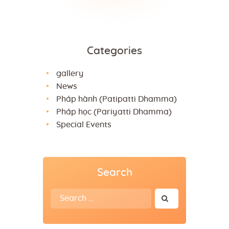
Categories
gallery
News
Pháp hành (Patipatti Dhamma)
Pháp học (Pariyatti Dhamma)
Special Events
Search
Search
for: