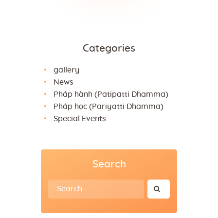
Categories
gallery
News
Pháp hành (Patipatti Dhamma)
Pháp học (Pariyatti Dhamma)
Special Events
Search
Search
for: