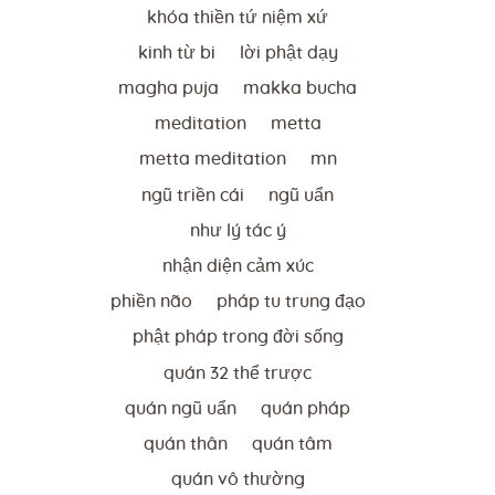
khóa thiền tứ niệm xứ
kinh từ bi
lời phật dạy
magha puja
makka bucha
meditation
metta
metta meditation
mn
ngũ triền cái
ngũ uẩn
như lý tác ý
nhận diện cảm xúc
phiền não
pháp tu trung đạo
phật pháp trong đời sống
quán 32 thể trược
quán ngũ uẩn
quán pháp
quán thân
quán tâm
quán vô thường