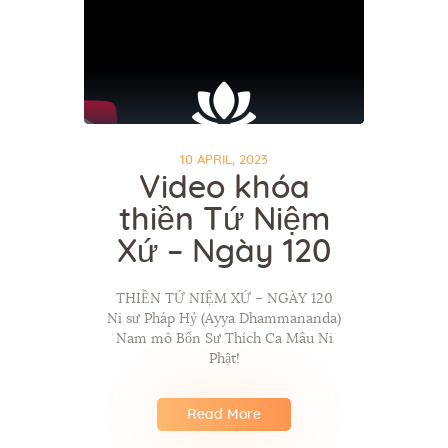
10 APRIL, 2023
Video khóa
thiền Tứ Niệm
Xứ – Ngày 120
THIỀN TỨ NIỆM XỨ – NGÀY 120
Ni sư Pháp Hỷ (Ayya Dhammananda)
Nam mô Bổn Sư Thích Ca Mâu Ni
Phật!
Read More