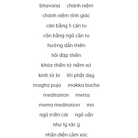
bhavana
chánh niệm
chánh niệm tỉnh giác
cân bằng 5 căn tu
cân bằng ngũ căn tu
hướng dẫn thiền
hỏi đáp thiền
khóa thiền tứ niệm xứ
kinh từ bi
lời phật dạy
magha puja
makka bucha
meditation
metta
metta meditation
mn
ngũ triền cái
ngũ uẩn
như lý tác ý
nhận diện cảm xúc