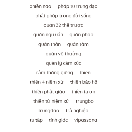
phiền não
pháp tu trung đạo
phật pháp trong đời sống
quán 32 thể trược
quán ngũ uẩn
quán pháp
quán thân
quán tâm
quán vô thường
quản lý cảm xúc
rằm tháng giêng
thien
thiền 4 niệm xứ
thiền bảo hộ
thiền phật giáo
thiền tạ ơn
thiền tứ niệm xứ
trungbo
trungdao
trả nghiệp
tu tập
tỉnh giác
vipassana