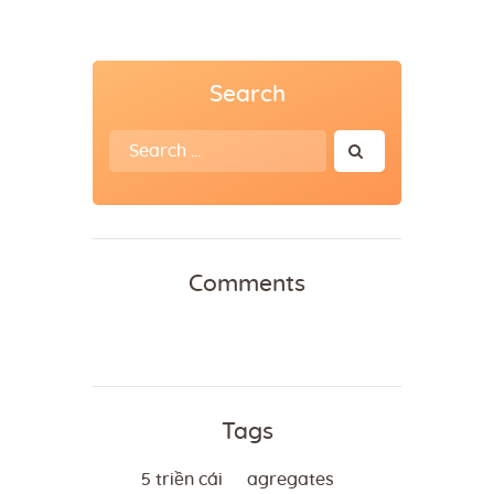
Search
Search
for:
Comments
Tags
5 triền cái
agregates