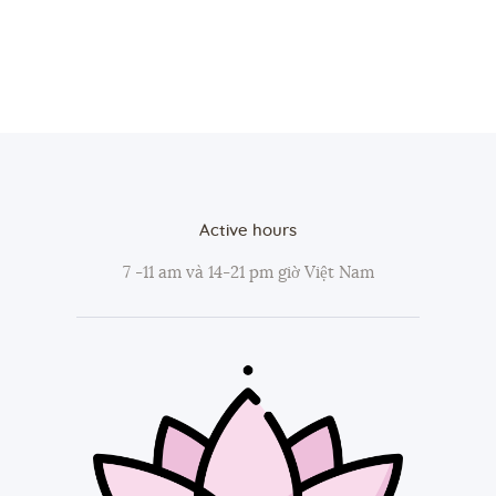
Active hours
7 -11 am và 14-21 pm giờ Việt Nam