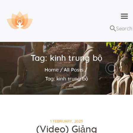
Dhammaduta
Nơi tập hợp thông điệp của Pháp Phật
Trang chủ
Bài giảng
Tag: kinh trung bộ
Lớp học và sự kiện
Home
All Posts
Về Dhammaduta
Tag: kinh trung bộ
1 FEBRUARY, 2023
(Video) Giảng