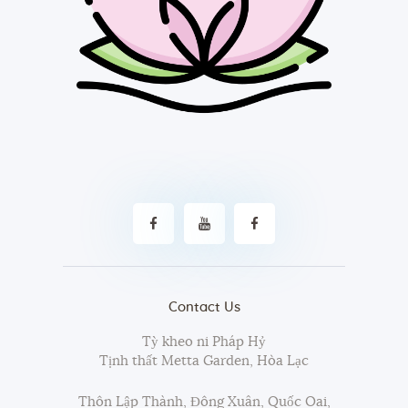
Contact Us
Tỳ kheo ni Pháp Hỷ
Tịnh thất Metta Garden, Hòa Lạc
Thôn Lập Thành, Đông Xuân, Quốc Oai,