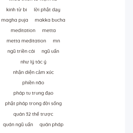
kinh từ bi
lời phật dạy
magha puja
makka bucha
meditation
metta
metta meditation
mn
ngũ triền cái
ngũ uẩn
như lý tác ý
nhận diện cảm xúc
phiền não
pháp tu trung đạo
phật pháp trong đời sống
quán 32 thể trược
quán ngũ uẩn
quán pháp