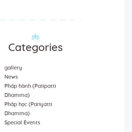
Categories
gallery
News
Pháp hành (Patipatti
Dhamma)
Pháp học (Pariyatti
Dhamma)
Special Events