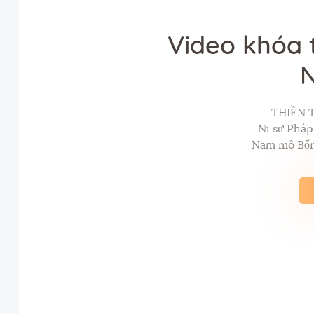
Video khóa 
N
THIỀN T
Ni sư Phá
Nam mô Bổn