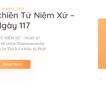
10 APRIL, 2023
thiền Tứ Niệm Xứ –
gày 117
Ứ NIỆM XỨ – NGÀY 117
p Hỷ (Ayya Dhammananda)
 Sư Thích Ca Mâu Ni Phật!
Read More