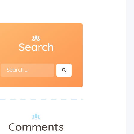
Search
Search
for:
Comments