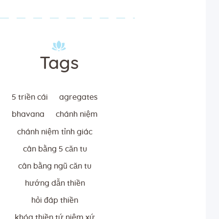
Tags
5 triền cái
agregates
bhavana
chánh niệm
chánh niệm tỉnh giác
cân bằng 5 căn tu
cân bằng ngũ căn tu
hướng dẫn thiền
hỏi đáp thiền
khóa thiền tứ niệm xứ