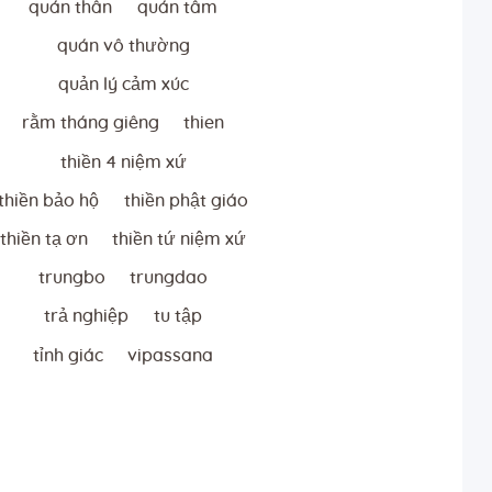
quán thân
quán tâm
quán vô thường
quản lý cảm xúc
rằm tháng giêng
thien
thiền 4 niệm xứ
thiền bảo hộ
thiền phật giáo
thiền tạ ơn
thiền tứ niệm xứ
trungbo
trungdao
trả nghiệp
tu tập
tỉnh giác
vipassana