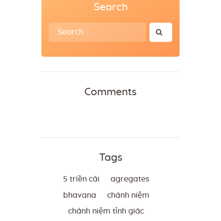
Search
Search
for:
Comments
Tags
5 triền cái
agregates
bhavana
chánh niệm
chánh niệm tỉnh giác