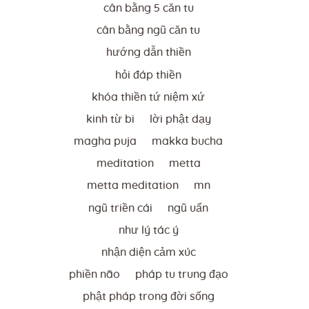
cân bằng 5 căn tu
cân bằng ngũ căn tu
hướng dẫn thiền
hỏi đáp thiền
khóa thiền tứ niệm xứ
kinh từ bi
lời phật dạy
magha puja
makka bucha
meditation
metta
metta meditation
mn
ngũ triền cái
ngũ uẩn
như lý tác ý
nhận diện cảm xúc
phiền não
pháp tu trung đạo
phật pháp trong đời sống