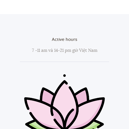
Active hours
7 -11 am và 14-21 pm giờ Việt Nam