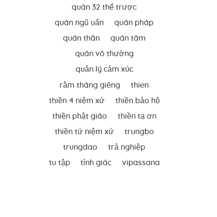
quán 32 thể trược
quán ngũ uẩn
quán pháp
quán thân
quán tâm
quán vô thường
quản lý cảm xúc
rằm tháng giêng
thien
thiền 4 niệm xứ
thiền bảo hộ
thiền phật giáo
thiền tạ ơn
thiền tứ niệm xứ
trungbo
trungdao
trả nghiệp
tu tập
tỉnh giác
vipassana