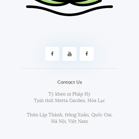
Contact Us
Tỳ kheo ni Pháp Hỷ
Tịnh thất Metta Garden, Hòa Lạc
Thôn Lập Thành, Đông Xuân, Quốc Oai,
Hà Nội, Việt Nam