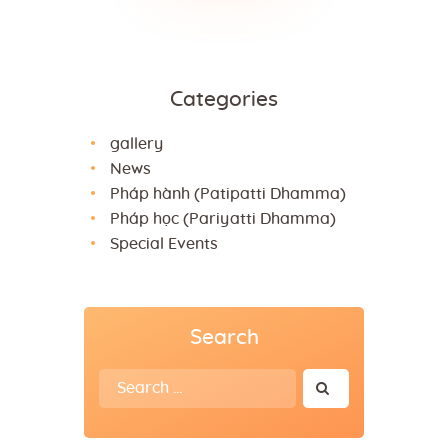
Categories
gallery
News
Pháp hành (Patipatti Dhamma)
Pháp học (Pariyatti Dhamma)
Special Events
Search
Search
for: