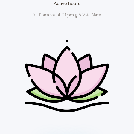
Active hours
7 -11 am và 14-21 pm giờ Việt Nam