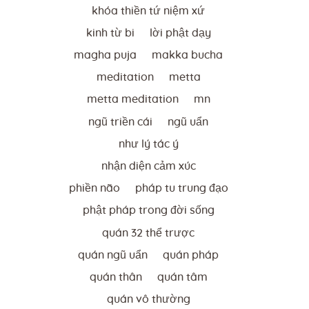
khóa thiền tứ niệm xứ
kinh từ bi
lời phật dạy
magha puja
makka bucha
meditation
metta
metta meditation
mn
ngũ triền cái
ngũ uẩn
như lý tác ý
nhận diện cảm xúc
phiền não
pháp tu trung đạo
phật pháp trong đời sống
quán 32 thể trược
quán ngũ uẩn
quán pháp
quán thân
quán tâm
quán vô thường