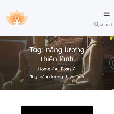
Dhammaduta
Nơi tập hợp thông điệp của Pháp Phật
Trang chủ
Bài giảng
Tag: năng lượng
Lớp học và sự kiện
thiện lành
Về Dhammaduta
Home
All Posts
Tag: năng lượng thiện lành