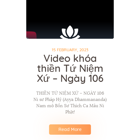
15 FEBRUARY, 2023
Video khóa
thiền Tứ Niệm
Xứ – Ngày 106
THIỀN TỨ NIỆM XỨ – NGÀY 106
Ni sư Pháp Hỷ (Ayya Dhammananda)
Nam mô Bổn Sư Thích Ca Mâu Ni
Phật!
Read More