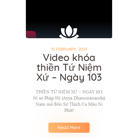
15 FEBRUARY, 2023
Video khóa
thiền Tứ Niệm
Xứ – Ngày 103
THIỀN TỨ NIỆM XỨ – NGÀY 103
Ni sư Pháp Hỷ (Ayya Dhammananda)
Nam mô Bổn Sư Thích Ca Mâu Ni
Phật!
Read More