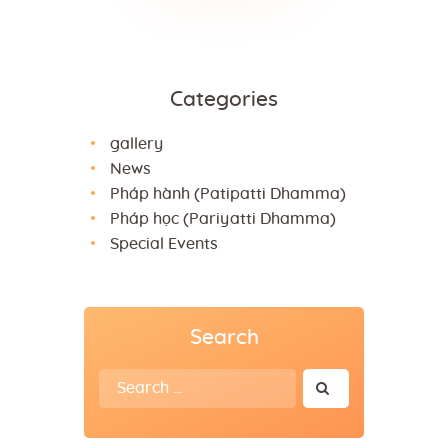
Categories
gallery
News
Pháp hành (Patipatti Dhamma)
Pháp học (Pariyatti Dhamma)
Special Events
Search
Search
for: