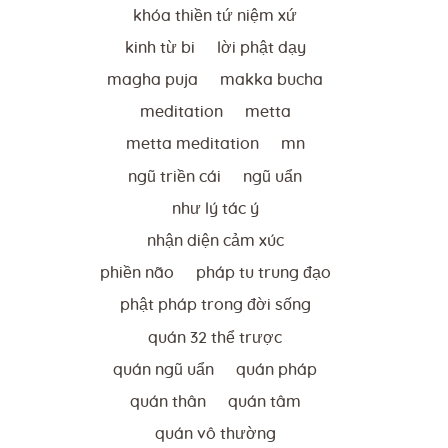
khóa thiền tứ niệm xứ
kinh từ bi
lời phật dạy
magha puja
makka bucha
meditation
metta
metta meditation
mn
ngũ triền cái
ngũ uẩn
như lý tác ý
nhận diện cảm xúc
phiền não
pháp tu trung đạo
phật pháp trong đời sống
quán 32 thể trược
quán ngũ uẩn
quán pháp
quán thân
quán tâm
quán vô thường