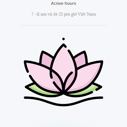
Active hours
7 -11 am và 14-21 pm giờ Việt Nam