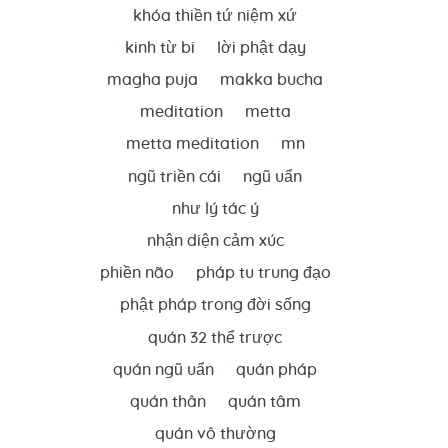
khóa thiền tứ niệm xứ
kinh từ bi
lời phật dạy
magha puja
makka bucha
meditation
metta
metta meditation
mn
ngũ triền cái
ngũ uẩn
như lý tác ý
nhận diện cảm xúc
phiền não
pháp tu trung đạo
phật pháp trong đời sống
quán 32 thể trược
quán ngũ uẩn
quán pháp
quán thân
quán tâm
quán vô thường