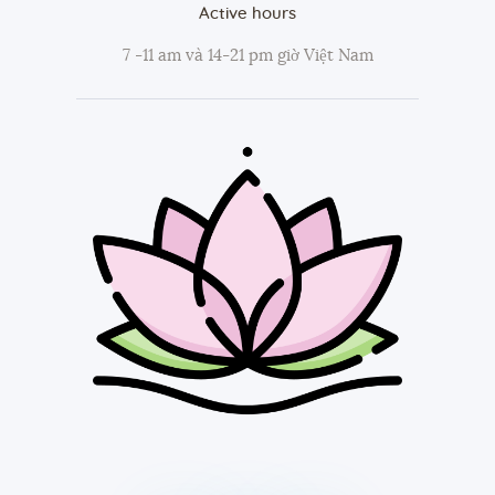
Active hours
7 -11 am và 14-21 pm giờ Việt Nam