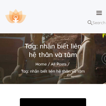
Dhammaduta
Nơi tập hợp thông điệp của Pháp Phật
Trang chủ
Bài giảng
Tag: nhận biết liên
Lớp học và sự kiện
hệ thân và tâm
Về Dhammaduta
Home
All Posts
Tag: nhận biết liên hệ thân và tâm