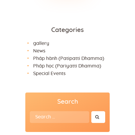
Categories
gallery
News
Pháp hành (Patipatti Dhamma)
Pháp học (Pariyatti Dhamma)
Special Events
Search
Search
for: