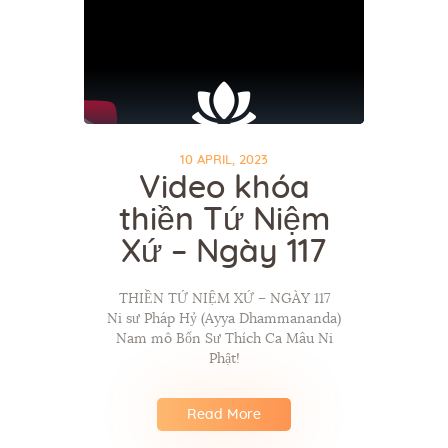
10 APRIL, 2023
Video khóa
thiền Tứ Niệm
Xứ – Ngày 117
THIỀN TỨ NIỆM XỨ – NGÀY 117
Ni sư Pháp Hỷ (Ayya Dhammananda)
Nam mô Bổn Sư Thích Ca Mâu Ni
Phật!
Read More