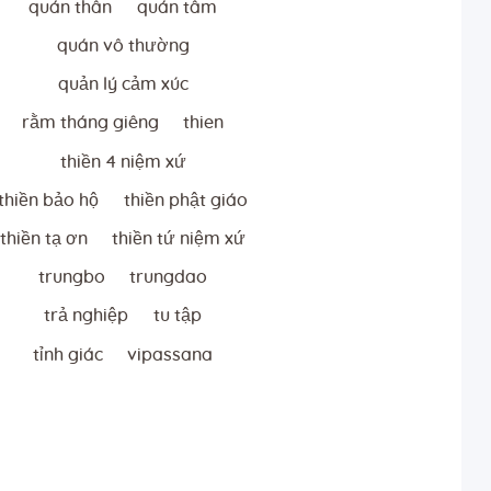
quán thân
quán tâm
quán vô thường
quản lý cảm xúc
rằm tháng giêng
thien
thiền 4 niệm xứ
thiền bảo hộ
thiền phật giáo
thiền tạ ơn
thiền tứ niệm xứ
trungbo
trungdao
trả nghiệp
tu tập
tỉnh giác
vipassana