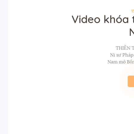
1
Video khóa 
THIỀN 
Ni sư Phá
Nam mô Bổn