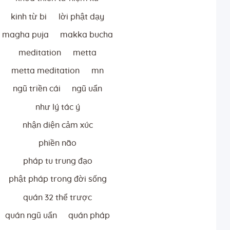
kinh từ bi
lời phật dạy
magha puja
makka bucha
meditation
metta
metta meditation
mn
ngũ triền cái
ngũ uẩn
như lý tác ý
nhận diện cảm xúc
phiền não
pháp tu trung đạo
phật pháp trong đời sống
quán 32 thể trược
quán ngũ uẩn
quán pháp