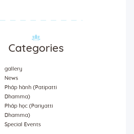
Categories
gallery
News
Pháp hành (Patipatti
Dhamma)
Pháp học (Pariyatti
Dhamma)
Special Events