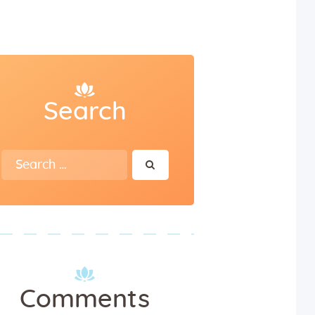
Search
Search
for:
Comments