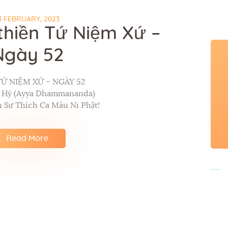
3 FEBRUARY, 2023
thiền Tứ Niệm Xứ –
Ngày 52
TỨ NIỆM XỨ – NGÀY 52
p Hỷ (Ayya Dhammananda)
 Sư Thích Ca Mâu Ni Phật!
Read More