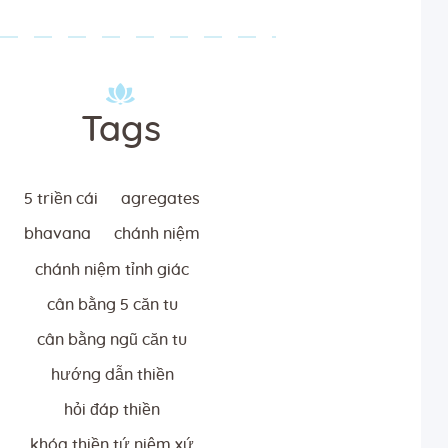
Tags
5 triền cái
agregates
bhavana
chánh niệm
chánh niệm tỉnh giác
cân bằng 5 căn tu
cân bằng ngũ căn tu
hướng dẫn thiền
hỏi đáp thiền
khóa thiền tứ niệm xứ