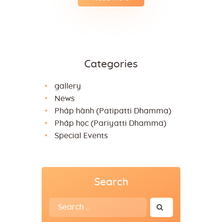
Categories
gallery
News
Pháp hành (Patipatti Dhamma)
Pháp học (Pariyatti Dhamma)
Special Events
Search
Search
for: