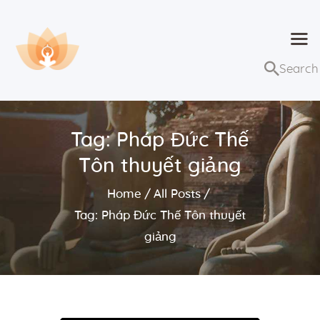
Dhammaduta
Nơi tập hợp thông điệp của Pháp Phật
Trang chủ
Bài giảng
Tag: Pháp Đức Thế
Lớp học và sự kiện
Tôn thuyết giảng
Về Dhammaduta
Home
All Posts
Tag: Pháp Đức Thế Tôn thuyết
giảng