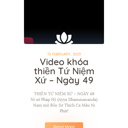
13 FEBRUARY, 2023
Video khóa
thiền Tứ Niệm
Xứ – Ngày 49
THIỀN TỨ NIỆM XỨ – NGÀY 49
Ni sư Pháp Hỷ (Ayya Dhammananda)
Nam mô Bổn Sư Thích Ca Mâu Ni
Phật!
Read More