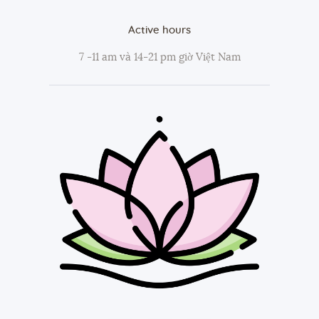
Active hours
7 -11 am và 14-21 pm giờ Việt Nam