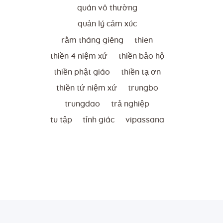
quán vô thường
quản lý cảm xúc
rằm tháng giêng
thien
thiền 4 niệm xứ
thiền bảo hộ
thiền phật giáo
thiền tạ ơn
thiền tứ niệm xứ
trungbo
trungdao
trả nghiệp
tu tập
tỉnh giác
vipassana