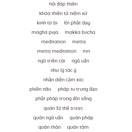
hỏi đáp thiền
khóa thiền tứ niệm xứ
kinh từ bi
lời phật dạy
magha puja
makka bucha
meditation
metta
metta meditation
mn
ngũ triền cái
ngũ uẩn
như lý tác ý
nhận diện cảm xúc
phiền não
pháp tu trung đạo
phật pháp trong đời sống
quán 32 thể trược
quán ngũ uẩn
quán pháp
quán thân
quán tâm