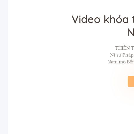
Video khóa 
N
THIỀN T
Ni sư Phá
Nam mô Bổn