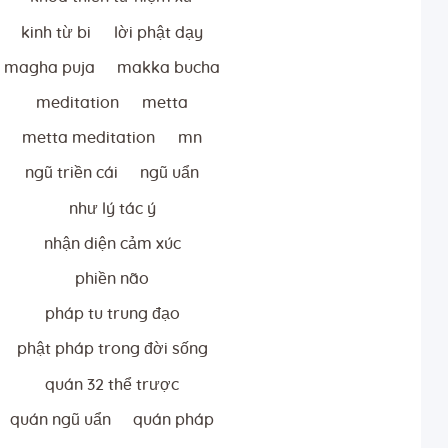
kinh từ bi
lời phật dạy
magha puja
makka bucha
meditation
metta
metta meditation
mn
ngũ triền cái
ngũ uẩn
như lý tác ý
nhận diện cảm xúc
phiền não
pháp tu trung đạo
phật pháp trong đời sống
quán 32 thể trược
quán ngũ uẩn
quán pháp