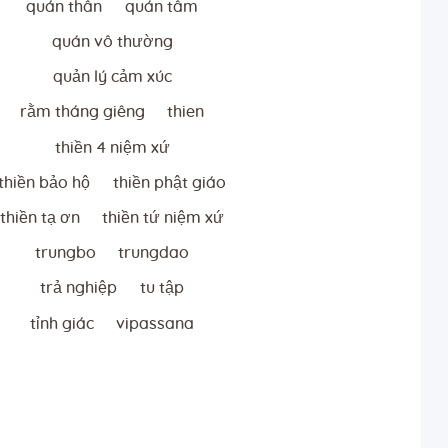
quán thân
quán tâm
quán vô thường
quản lý cảm xúc
rằm tháng giêng
thien
thiền 4 niệm xứ
thiền bảo hộ
thiền phật giáo
thiền tạ ơn
thiền tứ niệm xứ
trungbo
trungdao
trả nghiệp
tu tập
tỉnh giác
vipassana