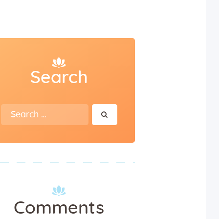
Search
Search
for:
Comments