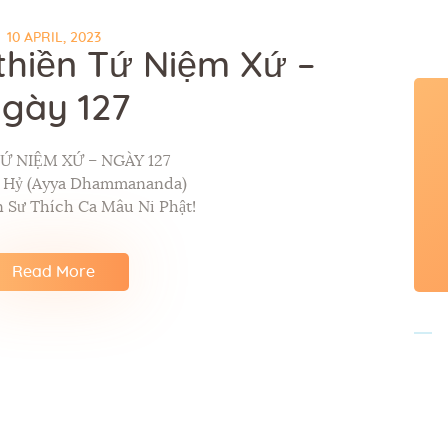
10 APRIL, 2023
thiền Tứ Niệm Xứ –
gày 127
Ứ NIỆM XỨ – NGÀY 127
p Hỷ (Ayya Dhammananda)
 Sư Thích Ca Mâu Ni Phật!
Read More