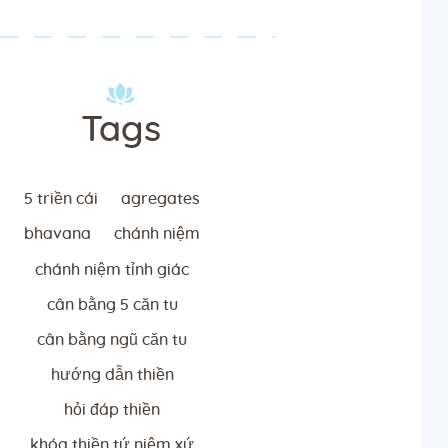
Tags
5 triền cái
agregates
bhavana
chánh niệm
chánh niệm tỉnh giác
cân bằng 5 căn tu
cân bằng ngũ căn tu
hướng dẫn thiền
hỏi đáp thiền
khóa thiền tứ niệm xứ