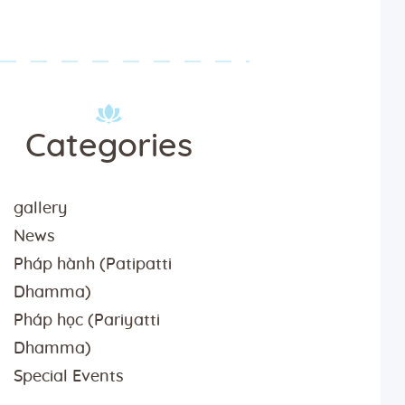
Categories
gallery
News
Pháp hành (Patipatti
Dhamma)
Pháp học (Pariyatti
Dhamma)
Special Events