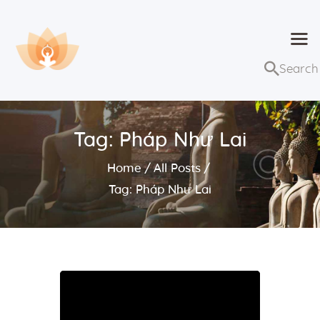
Dhammaduta
Nơi tập hợp thông điệp của Pháp Phật
Trang chủ
Bài giảng
Tag: Pháp Như Lai
Lớp học và sự kiện
Home
All Posts
Về Dhammaduta
Tag: Pháp Như Lai