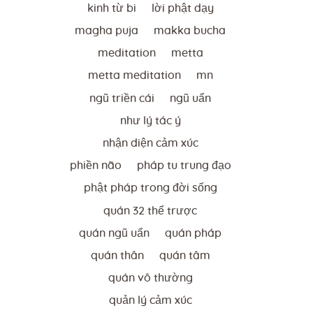
kinh từ bi
lời phật dạy
magha puja
makka bucha
meditation
metta
metta meditation
mn
ngũ triền cái
ngũ uẩn
như lý tác ý
nhận diện cảm xúc
phiền não
pháp tu trung đạo
phật pháp trong đời sống
quán 32 thể trược
quán ngũ uẩn
quán pháp
quán thân
quán tâm
quán vô thường
quản lý cảm xúc