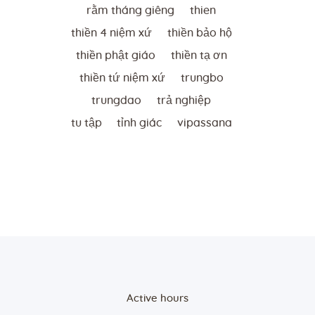
rằm tháng giêng
thien
thiền 4 niệm xứ
thiền bảo hộ
thiền phật giáo
thiền tạ ơn
thiền tứ niệm xứ
trungbo
trungdao
trả nghiệp
tu tập
tỉnh giác
vipassana
Active hours