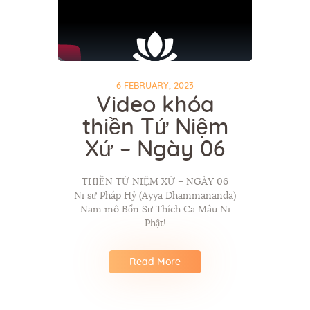
6 FEBRUARY, 2023
Video khóa
thiền Tứ Niệm
Xứ – Ngày 06
THIỀN TỨ NIỆM XỨ – NGÀY 06
Ni sư Pháp Hỷ (Ayya Dhammananda)
Nam mô Bổn Sư Thích Ca Mâu Ni
Phật!
Read More