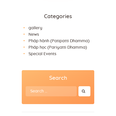
Categories
gallery
News
Pháp hành (Patipatti Dhamma)
Pháp học (Pariyatti Dhamma)
Special Events
Search
Search
for: