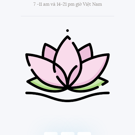
7 -11 am và 14-21 pm giờ Việt Nam