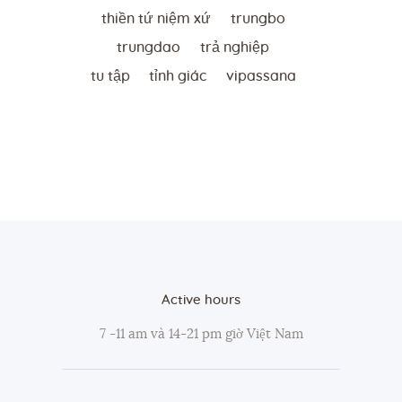
thiền tứ niệm xứ
trungbo
trungdao
trả nghiệp
tu tập
tỉnh giác
vipassana
Active hours
7 -11 am và 14-21 pm giờ Việt Nam