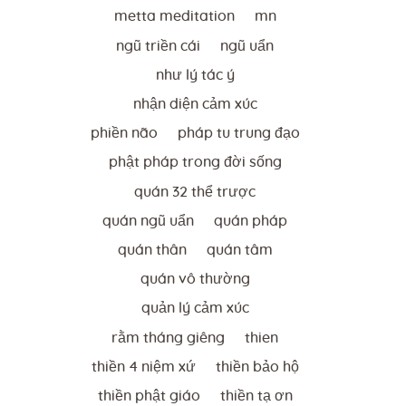
metta meditation
mn
ngũ triền cái
ngũ uẩn
như lý tác ý
nhận diện cảm xúc
phiền não
pháp tu trung đạo
phật pháp trong đời sống
quán 32 thể trược
quán ngũ uẩn
quán pháp
quán thân
quán tâm
quán vô thường
quản lý cảm xúc
rằm tháng giêng
thien
thiền 4 niệm xứ
thiền bảo hộ
thiền phật giáo
thiền tạ ơn