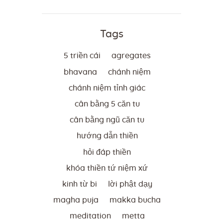
Tags
5 triền cái
agregates
bhavana
chánh niệm
chánh niệm tỉnh giác
cân bằng 5 căn tu
cân bằng ngũ căn tu
hướng dẫn thiền
hỏi đáp thiền
khóa thiền tứ niệm xứ
kinh từ bi
lời phật dạy
magha puja
makka bucha
meditation
metta