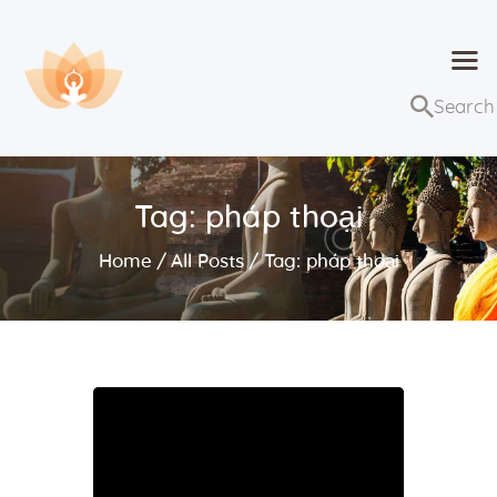
Dhammaduta
Nơi tập hợp thông điệp của Pháp Phật
Trang chủ
Bài giảng
Tag: pháp thoại
Lớp học và sự kiện
Home
All Posts
Tag: pháp thoại
Về Dhammaduta