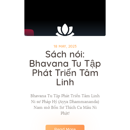
18 MAY, 2023
Sách nói:
Bhavana Tu Tập
Phát Triển Tâm
Linh
Bhavana Tu Tập Phát Triển Tâm Linh
Ni sư Pháp Hỷ (Ayya Dhammananda)
Nam mô Bổn Sư Thích Ca Mâu Ni
Phật!
Read More