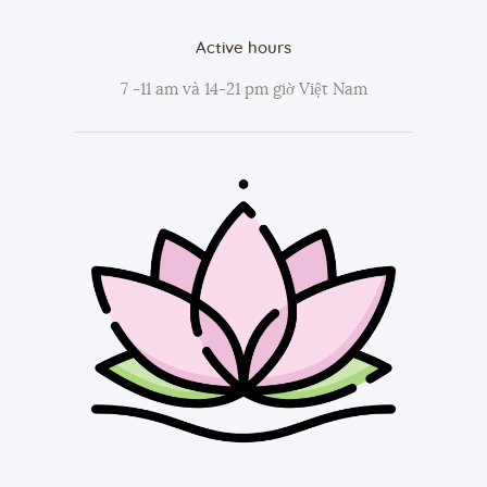
Active hours
7 -11 am và 14-21 pm giờ Việt Nam