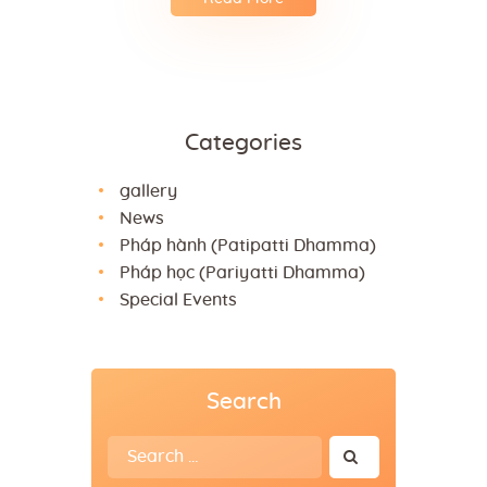
Categories
gallery
News
Pháp hành (Patipatti Dhamma)
Pháp học (Pariyatti Dhamma)
Special Events
Search
Search
for: