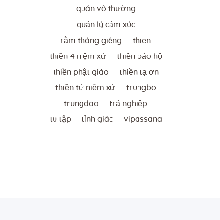
quán vô thường
quản lý cảm xúc
rằm tháng giêng
thien
thiền 4 niệm xứ
thiền bảo hộ
thiền phật giáo
thiền tạ ơn
thiền tứ niệm xứ
trungbo
trungdao
trả nghiệp
tu tập
tỉnh giác
vipassana