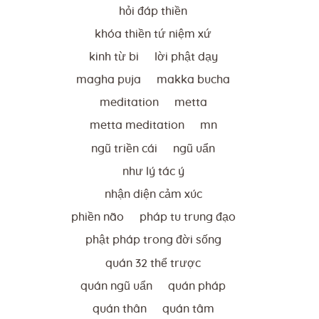
hỏi đáp thiền
khóa thiền tứ niệm xứ
kinh từ bi
lời phật dạy
magha puja
makka bucha
meditation
metta
metta meditation
mn
ngũ triền cái
ngũ uẩn
như lý tác ý
nhận diện cảm xúc
phiền não
pháp tu trung đạo
phật pháp trong đời sống
quán 32 thể trược
quán ngũ uẩn
quán pháp
quán thân
quán tâm