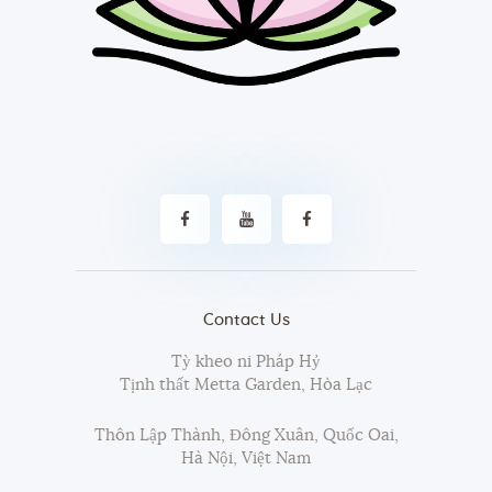
Contact Us
Tỳ kheo ni Pháp Hỷ
Tịnh thất Metta Garden, Hòa Lạc
Thôn Lập Thành, Đông Xuân, Quốc Oai,
Hà Nội, Việt Nam