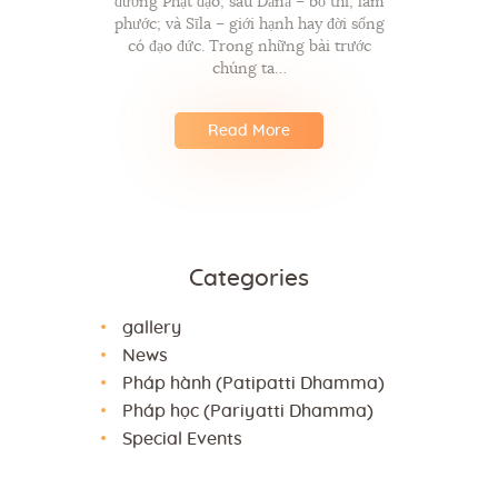
đường Phật đạo, sau Dānā – bố thí, làm
phước; và Sīla – giới hạnh hay đời sống
có đạo đức. Trong những bài trước
chúng ta…
Read More
Categories
gallery
News
Pháp hành (Patipatti Dhamma)
Pháp học (Pariyatti Dhamma)
Special Events