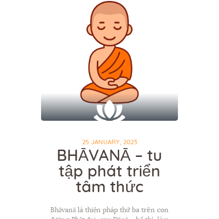
25 JANUARY, 2023
BHĀVANĀ – tu
tập phát triển
tâm thức
Bhāvanā là thiện pháp thứ ba trên con