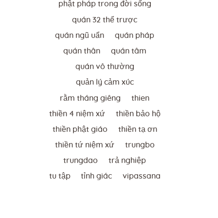
phật pháp trong đời sống
quán 32 thể trược
quán ngũ uẩn
quán pháp
quán thân
quán tâm
quán vô thường
quản lý cảm xúc
rằm tháng giêng
thien
thiền 4 niệm xứ
thiền bảo hộ
thiền phật giáo
thiền tạ ơn
thiền tứ niệm xứ
trungbo
trungdao
trả nghiệp
tu tập
tỉnh giác
vipassana