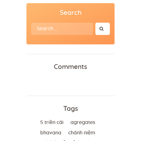
Search
Search
for:
Comments
Tags
5 triền cái
agregates
bhavana
chánh niệm