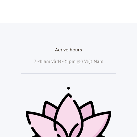
Active hours
7 -11 am và 14-21 pm giờ Việt Nam