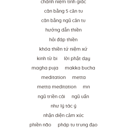
chánh niệm tỉnh giác
cân bằng 5 căn tu
cân bằng ngũ căn tu
hướng dẫn thiền
hỏi đáp thiền
khóa thiền tứ niệm xứ
kinh từ bi
lời phật dạy
magha puja
makka bucha
meditation
metta
metta meditation
mn
ngũ triền cái
ngũ uẩn
như lý tác ý
nhận diện cảm xúc
phiền não
pháp tu trung đạo